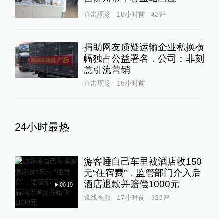
直击现场
18小时前
43
评
捐助网友质疑运输企业私换横
幅独占公益署名，公司：非刻
意引流营销
直击现场
18小时前
24小时最热
游客睡自己车里被酒店收150
元“住宿费”，监管部门介入后
酒店退款并赔偿1000元
00:19
锋线视频
17小时前
323
评