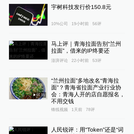
宇树科技发行价150.8元
10%公司
19小时前
56
评
马上评｜青海拉面告别“兰州
拉面”，借来的IP终要还
澎湃评论
22小时前
53
评
“兰州拉面”多地改名“青海拉
面”？青海省拉面产业行业协
会：青海人开的店自愿报名，
01:16
不用交钱
锋线视频
1天前
78
评
人民锐评：用“Token”还是“词