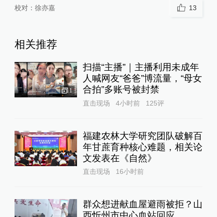
校对：
徐亦嘉
13
相关推荐
扫描“主播”｜主播利用未成年
人喊网友“爸爸”博流量，“母女
合拍”多账号被封禁
1
直击现场
4小时前
125
评
福建农林大学研究团队破解百
年甘蔗育种核心难题，相关论
文发表在《自然》
直击现场
16小时前
群众想进献血屋避雨被拒？山
西忻州市中心血站回应