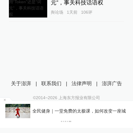
元”，事关科技话语权
舆论场
1天前
106
评
关于澎湃
|
联系我们
|
法律声明
|
澎湃广告
©2014~
2026
上海东方报业有限公司
沪ICP证：沪B2-20170116 | 沪ICP备14003370号
账
全民健身｜一堂免费的太极课，如何改变一座城
互联网新闻信息服务许可证：31120170006
沪公网安备 31010602000299号