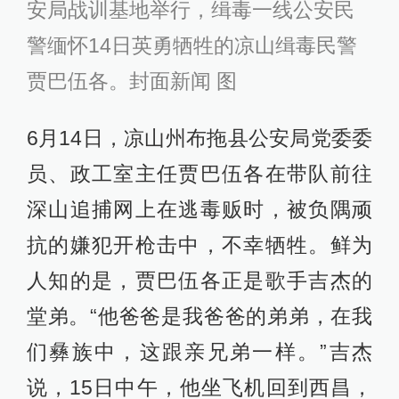
安局战训基地举行，缉毒一线公安民
警缅怀14日英勇牺牲的凉山缉毒民警
贾巴伍各。封面新闻 图
6月14日，凉山州布拖县公安局党委委
员、政工室主任贾巴伍各在带队前往
深山追捕网上在逃毒贩时，被负隅顽
抗的嫌犯开枪击中，不幸牺牲。鲜为
人知的是，贾巴伍各正是歌手吉杰的
堂弟。“他爸爸是我爸爸的弟弟，在我
们彝族中，这跟亲兄弟一样。”吉杰
说，15日中午，他坐飞机回到西昌，