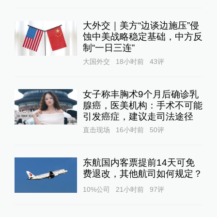
大外交｜美方“边谈边施压”侵
蚀中美战略稳定基础，中方反
制“一日三连”
大国外交
18小时前
43
评
女子称丰胸术9个月后确诊乳
腺癌，医美机构：手术不可能
引发癌症，建议走司法途径
直击现场
16小时前
50
评
东航国内客票提前14天可免
费退改，其他航司如何规定？
10%公司
21小时前
97
评