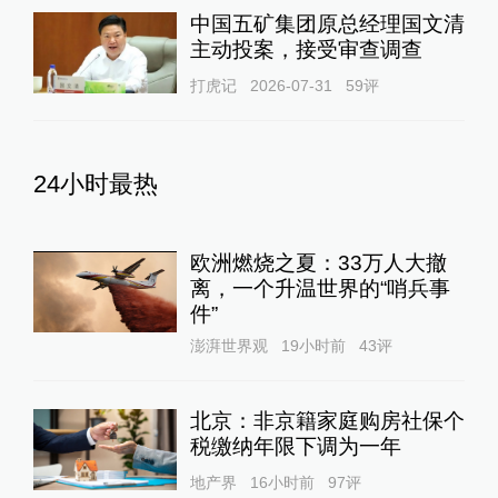
中国五矿集团原总经理国文清
主动投案，接受审查调查
打虎记
2026-07-31
59
评
24小时最热
欧洲燃烧之夏：33万人大撤
离，一个升温世界的“哨兵事
件”
澎湃世界观
19小时前
43
评
北京：非京籍家庭购房社保个
税缴纳年限下调为一年
地产界
16小时前
97
评