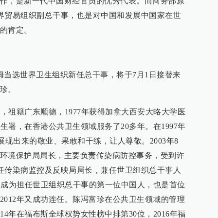
作，是新一代中国财经官员的优秀代表。而商务部原
任世界贸易组织副总干事，也是对中国和发展中国家在世
的肯定。
姆当选世界卫生组织新任总干事，将于7月1日接替来
珍。
港，祖籍广东顺德，1977年获得加拿大西安大略大学医
卫生署，在香港公共卫生领域服务了20多年。在1997年
，展现出来的敬业、果敢和干练，让人尊敬。2003年8
环境保护局局长，主要负责传染病防控事务，受到许
又出任传染病监控及反映局局长，兼任世卫组织总干事人
1月成为担任世卫组织总干事的第一位中国人，也是首位
2012年又成功连任。陈冯富珍在公共卫生领域的管理
14年在福布斯全球权势女性榜中排第30位，2016年福