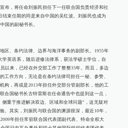
斯宣布，将任命刘振民担任下一任联合国负责经济和社
1日结束任期的同是来自中国的吴红波。刘振民也成为
自中国的副秘书长。
地区、条约法律、边界与海洋事务的副部长。1955年
大学英语系，随后进修法律系，获法学硕士学位，自
科员以来，已经在外交部工作了整整35年。而且，多边
的工作方向，无论是在条约法律司担任一秘、参赞、
机构，再或是2013年担任外交部分管副部长，他的工
联合国秘书长古特雷斯在任命通告中也提到这一点，
验，侧重于推进解决双边、区域和全球问题”，这无疑对
验。其实，刘振民与联合国的渊源很深，最近10年，
至2009年担任常驻联合国代表团副代表、特命全权大
常驻联合国日内瓦办事处和瑞士其他国际组织代表团代表、