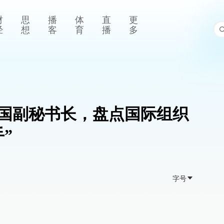
财
思
播
体
直
更
经
想
客
育
播
多
国副秘书长，盘点国际组织
”
字号