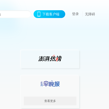
登录
下载客户端
无障碍
查看更多