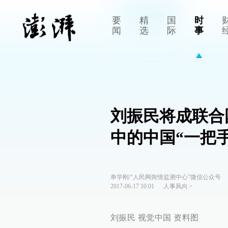
要
精
国
时
闻
选
际
事
刘振民将成联合
中的中国“一把手
单学刚/“人民网舆情监测中心”微信公众号
2017-06-17 10:01
人事风向
>
刘振民 视觉中国 资料图