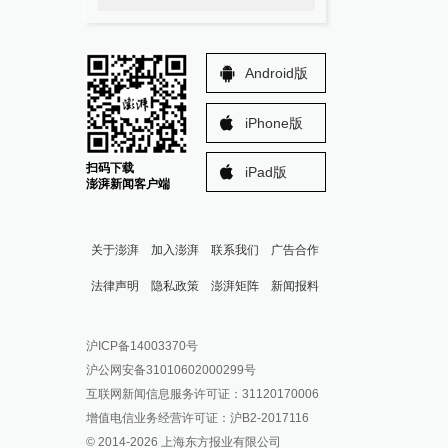
Android版
iPhone版
扫码下载
iPad版
澎湃新闻客户端
关于澎湃
加入澎湃
联系我们
广告合作
法律声明
隐私政策
澎湃矩阵
新闻报料
报料热线: 021-962866
澎湃新闻微博
沪ICP备14003370号
报料邮箱: news@thepaper.cn
澎湃新闻公众号
沪公网安备31010602000299号
澎湃新闻抖音号
互联网新闻信息服务许可证：31120170006
派生万物开放平台
增值电信业务经营许可证：沪B2-2017116
© 2014-
2026
上海东方报业有限公司
IP SHANGHAI