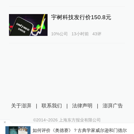
宇树科技发行价150.8元
10%公司
13小时前
43
评
关于澎湃
|
联系我们
|
法律声明
|
澎湃广告
©2014~
2026
上海东方报业有限公司
沪ICP证：沪B2-20170116 | 沪ICP备14003370号
公
如何评价《奥德赛》？古典学家威尔逊和门德尔