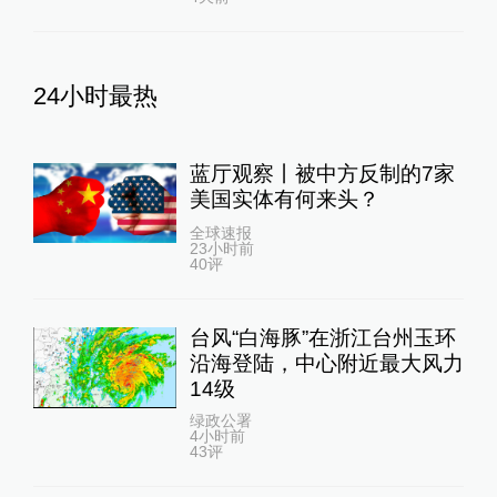
24小时最热
蓝厅观察丨被中方反制的7家
美国实体有何来头？
全球速报
23小时前
40
评
台风“白海豚”在浙江台州玉环
沿海登陆，中心附近最大风力
14级
绿政公署
4小时前
43
评