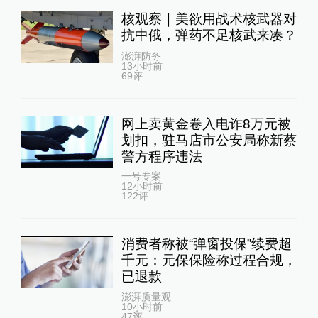
核观察｜美欲用战术核武器对
抗中俄，弹药不足核武来凑？
澎湃防务
13小时前
69
评
网上卖黄金卷入电诈8万元被
划扣，驻马店市公安局称新蔡
警方程序违法
一号专案
12小时前
122
评
消费者称被“弹窗投保”续费超
千元：元保保险称过程合规，
已退款
澎湃质量观
10小时前
47
评