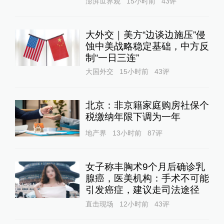
澎湃世界观
15小时前
43
评
大外交｜美方“边谈边施压”侵
蚀中美战略稳定基础，中方反
制“一日三连”
大国外交
15小时前
43
评
北京：非京籍家庭购房社保个
税缴纳年限下调为一年
地产界
13小时前
87
评
女子称丰胸术9个月后确诊乳
腺癌，医美机构：手术不可能
引发癌症，建议走司法途径
直击现场
12小时前
43
评