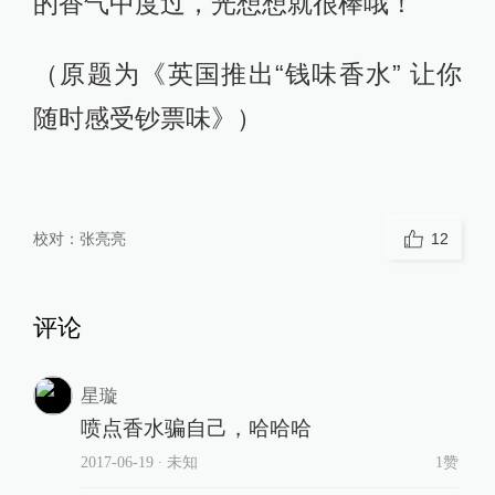
的香气中度过，光想想就很棒哦！
（原题为《英国推出“钱味香水” 让你
随时感受钞票味》）
校对：
张亮亮
12
评论
星璇
喷点香水骗自己，哈哈哈
2017-06-19
∙ 未知
1赞