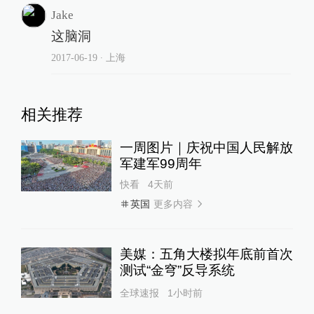
Jake
这脑洞
2017-06-19
∙ 上海
相关推荐
一周图片｜庆祝中国人民解放
军建军99周年
快看
4天前
更多内容
英国
美媒：五角大楼拟年底前首次
测试“金穹”反导系统
全球速报
1小时前