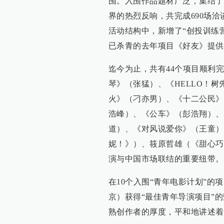
围。入围作品题材广泛，集结了
界的热烈反响，共完成690场
活动结构中，新增了“创投训练营”（
已杀青的去年项目《好友》提供
迄今为止，共有44个项目顺利
琴》（张猛）、《HELLO！
火》（刁亦男）、《十二公民》
浩峰）、《公车》（彭浩翔）、
道）、《对风说爱你》（王童）
妮！》）、筱原哲雄（《甜心巧
演与中国市场联结的重要纽带。
在10个入围“青年电影计划”的
京）获得“最佳青年导演项目”
熟创作者的厚度，平和地讲述着