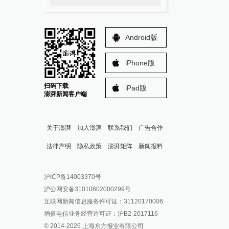
Android版
iPhone版
扫码下载
iPad版
澎湃新闻客户端
关于澎湃
加入澎湃
联系我们
广告合作
法律声明
隐私政策
澎湃矩阵
新闻报料
报料热线: 021-962866
澎湃新闻微博
沪ICP备14003370号
报料邮箱: news@thepaper.cn
澎湃新闻公众号
沪公网安备31010602000299号
澎湃新闻抖音号
互联网新闻信息服务许可证：31120170006
派生万物开放平台
增值电信业务经营许可证：沪B2-2017116
© 2014-
2026
上海东方报业有限公司
IP SHANGHAI