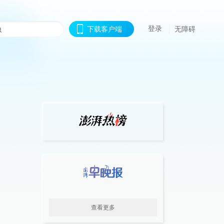
登录
下载客户端
无障碍
查看更多