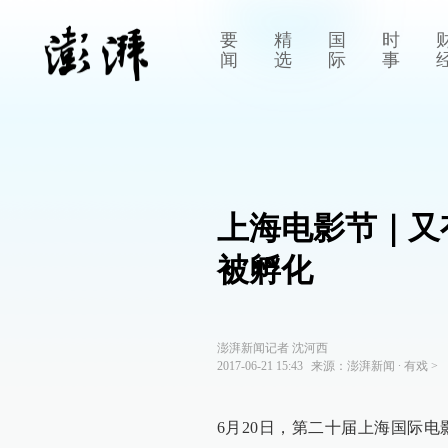
要
精
国
时
闻
选
际
事
上海电影节｜又
被孵化
澎湃新闻记者 沈河西
2017-06-21 15:43
来源：
澎湃新闻
∙
有戏
>
6月20日，第二十届上海国际电影