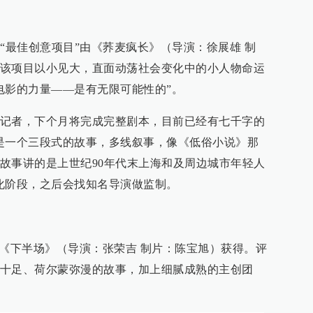
“最佳创意项目”由《荞麦疯长》（导演：徐展雄 制
该项目以小见大，直面动荡社会变化中的小人物命运
电影的力量——是有无限可能性的”。
记者，下个月将完成完整剧本，目前已经有七千字的
是一个三段式的故事，多线叙事，像《低俗小说》那
故事讲的是上世纪90年代末上海和及周边城市年轻人
化阶段，之后会找知名导演做监制。
由《下半场》（导演：张荣吉 制片：陈宝旭）获得。评
十足、荷尔蒙弥漫的故事，加上细腻成熟的主创团