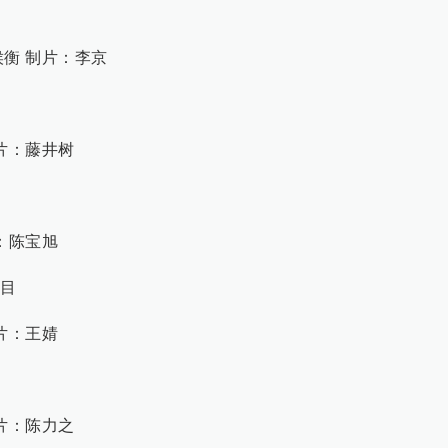
衡 制片：李京
片：藤井树
：陈宝旭
项目
片：王婧
片：陈力之