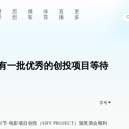
财
思
播
体
直
更
经
想
客
育
播
多
有一批优秀的创投项目等待
字号
节·电影项目创投（SIFF PROJECT）颁奖酒会顺利