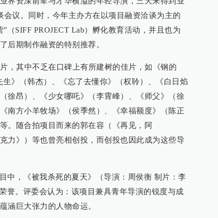
业界资深前辈与才华横溢的年轻导演，三天来得到业
洽谈会议。同时，今年主办方在以项目融资洽谈为主的
SIFF PROJECT Lab）孵化教育活动，并且也为
了后期制作融资的特别推荐。
完片，其中不乏在口碑上有所建树的佳片，如《钢的
树先生》（韩杰）、《忘了去懂你》（权聆）、《白日焰
（徐昂）、《少女哪吒》（李霄峰）、《师父》（徐
《南方小羊牧场》（侯季然）、《幸福额度》（陈正
等。随合拍项目而来的郭在容（《再见，阿
克力》）等也曾亮相创投，而创投也因此成为这些导
项目中，《被我杀死的夏天》（导演：周侯衡 制片：李
的荣誉。评委会认为：该项目兼具青年导演的锐度与成
蕴涵巨大张力的人物命运。