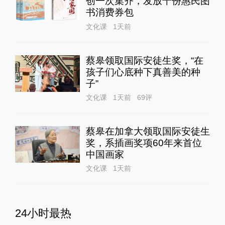
创一次集齐，发放千份惠民图
书消费券包
文化课
1天前
蔡皋领取国际安徒生奖，“在
孩子们心底种下真善美的种
子”
文化课
1天前
69
评
蔡皋在加拿大领取国际安徒生
奖，系插画奖项60年来首位
中国画家
文化课
1天前
24小时最热