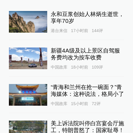
永和豆浆创始人林炳生逝世，
享年70岁
港台来信
17小时前
144
评
新疆4A级及以上景区自驾服
务费均改为按车收费
中国政库
18小时前
109
评
“青海和兰州在抢一碗面？”青
海媒体：这种说法，格局小了
中国政库
15小时前
72
评
美上诉法院叫停白宫宴会厅施
工，特朗普怒了：国家耻辱！