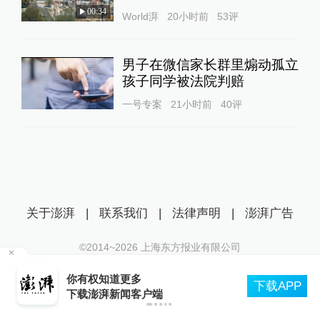
00:34
World湃
20小时前
53
评
男子在微信家长群里煽动孤立
孩子同学被法院判赔
一号专案
21小时前
40
评
关于澎湃
|
联系我们
|
法律声明
|
澎湃广告
©2014~
2026
上海东方报业有限公司
沪ICP证：沪B2-20170116 | 沪ICP备14003370号
中央气象台发布台风红色预警，为何发布最高级
互联网新闻信息服务许可证：31120170006
P
别预警
沪公网安备 31010602000299号