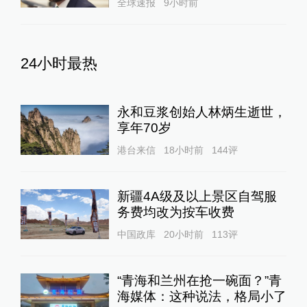
全球速报
9小时前
24小时最热
永和豆浆创始人林炳生逝世，
享年70岁
港台来信
18小时前
144
评
新疆4A级及以上景区自驾服
务费均改为按车收费
中国政库
20小时前
113
评
“青海和兰州在抢一碗面？”青
海媒体：这种说法，格局小了