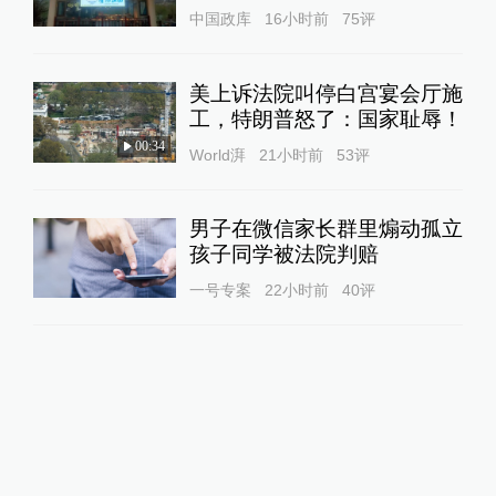
中国政库
16小时前
75
评
美上诉法院叫停白宫宴会厅施
工，特朗普怒了：国家耻辱！
00:34
World湃
21小时前
53
评
男子在微信家长群里煽动孤立
孩子同学被法院判赔
一号专案
22小时前
40
评