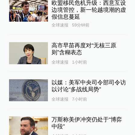
欧盟移民危机升级：西意互设
边境管控，新一轮越境潮的虚
假信息蔓延
全球速报
59分钟前
高市早苗再度对“无核三原
则”含糊表态
全球速报
1小时前
以媒：美军中央司令部司令访
以讨论“多战线局势”
全球速报
7小时前
万斯称美伊冲突仍处于“博弈
中段”