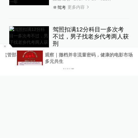
更多内容
驾考
驾照扣满12分科目一多次考
不过，男子找老乡代考两人获
刑
浦江头条
2017-05-25
管部
观察｜撤档并非流量密码，健康的电影市场需要
更多内容
多元共生
驾考
出国旅游前办“国际驾照”靠谱
吗？专家：中国不具备签发资
格
法治中国
2017-05-22
12
评
更多内容
国际驾照
群众想进献血屋避雨被拒？山