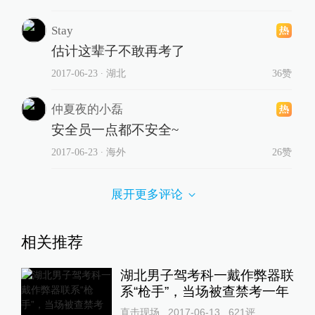
Stay
估计这辈子不敢再考了
2017-06-23
∙ 湖北
36赞
仲夏夜的小磊
安全员一点都不安全~
2017-06-23
∙ 海外
26赞
展开更多评论
相关推荐
湖北男子驾考科一戴作弊器联
系“枪手”，当场被查禁考一年
直击现场
2017-06-13
621
评