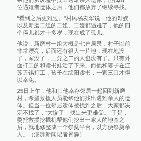
帮他们从废墟中找出遇难亲人遗体，但找出一
位遇难者遗体之后，他们都放弃了继续寻找。
“看到之后更难过。”村民杨友华说，他的哥嫂
以及新磨二组的二姐、二嫂都遇难了，他的四
个侄儿都才十多岁，现在成了孤儿。
他说，新磨村一组大概是七户居民，村子以前
非常漂亮，后面还有很大一片地，现在地没
了，家没了，三分之二的人也没有了。只有外
面打工的和读书娃活了下来。而他和妻子在江
苏无锡打工，孩子在绵阳读书，一家三口才得
以幸免。
25日上午，他和其他幸存邻居一起回到新磨
村，希望救援人员能帮他们找出遇难亲人的遗
体。但当一位邻居遗体被找到之后，大家都决
定不找了，“太惨了，找出来更难受。”于是，
委托救援挖掘机帮他们挖出一家人的地基之
后，就地修整成一个祭奠平台，以方便祭奠亲
人。（澎湃新闻记者胥辉）