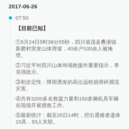
2017-06-26
07:50
【目前已知】
①6月24日5时38分55秒，四川省茂县叠溪镇
新磨村突发山体滑坡，40余户100余人被掩
埋。
②习近平对四川山体垮塌救援作重要指示，李
克强批示。
③初步定性：降雨诱发的高位远程崩滑碎屑流
灾害。
④共有3200多名救援力量和150多辆机具车辆
在现场开展搜救工作。
⑤最新统计：截至25日14时，挖出遇难者遗体
10具，93人失联。