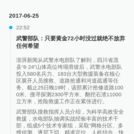
2017-06-25
22:52
武警部队：只要黄金72小时没过就绝不放弃
任何希望
澎湃新闻从武警水电部队了解到，四川省茂
县“6·24”山体高位垮塌滑坡后，武警水电部队
投入580名兵力、183台大型救援装备在核心
区展开人员搜救、道路抢通和河道疏通等任
务。截止25日晚19时，该部累计抢修道路100
0米、搜寻探测2300平方米、翻挖石渣11000
立方米，抢险救援工作正在紧张进行。
武警部队搜救指挥人员介绍，为科学高效安全
救援，水电部队抽调实战经验丰富的技术干
部，组成5个技术专家组，采取“网格分区、多
维侦测、逐层下切、精准定位、人机结合、快