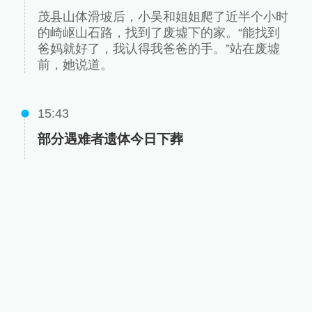
茂县山体滑坡后，小吴和姐姐爬了近半个小时
的崎岖山石路，找到了废墟下的家。“能找到
爸妈就好了，我认得我爸爸的手。”站在废墟
前，她说道。
15:43
部分遇难者遗体今日下葬
6月25日，新磨村为部分遇难者举行了葬礼，
地点选在原新磨村东边的一块坡地里。一位村
民说，塌方把原来的地都埋完了，只能选这
里，这里也是一块集体的土地。（澎湃新闻记
者赵孟）
15:41
八具遇难者遗体已经入棺