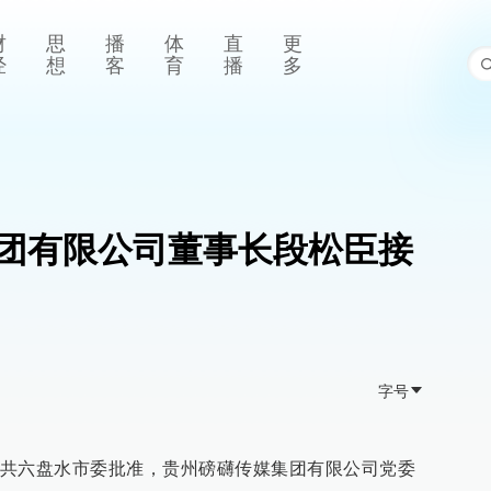
财
思
播
体
直
更
经
想
客
育
播
多
团有限公司董事长段松臣接
字号
共六盘水市委批准，贵州磅礴传媒集团有限公司党委