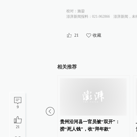
校对：
施鋆
澎湃新闻报料：021-962866
澎湃新闻，未
21
收藏
相关推荐
9
网原党组书记、董事长辛
贵州沿河县一官员被“双开”：
21
受审查调查
捞“死人钱”，收“拜年款”