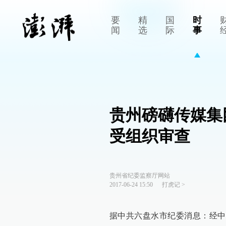
要
精
国
时
闻
选
际
事
贵州磅礴传媒集
受组织审查
贵州省纪委监察厅网站
2017-06-24 15:50
打虎记
>
据中共六盘水市纪委消息：经中