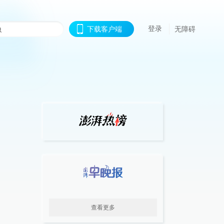
登录
下载客户端
无障碍
查看更多