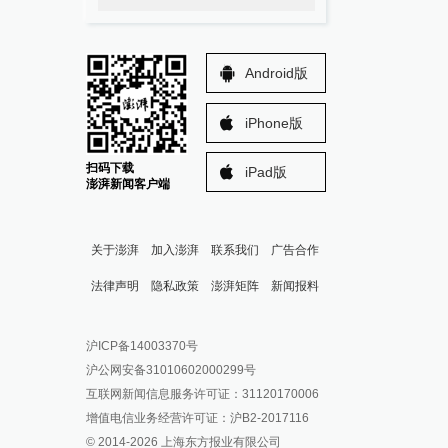
Android版
iPhone版
扫码下载
iPad版
澎湃新闻客户端
关于澎湃
加入澎湃
联系我们
广告合作
法律声明
隐私政策
澎湃矩阵
新闻报料
报料热线: 021-962866
澎湃新闻微博
沪ICP备14003370号
报料邮箱: news@thepaper.cn
澎湃新闻公众号
沪公网安备31010602000299号
澎湃新闻抖音号
互联网新闻信息服务许可证：31120170006
派生万物开放平台
增值电信业务经营许可证：沪B2-2017116
© 2014-
2026
上海东方报业有限公司
IP SHANGHAI