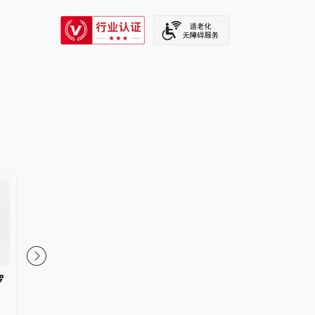
SIXTH TONE
罗
2026年上半年1535名纪检监察干
国家电网原党组书记、
部被处分
保安接受审查调查