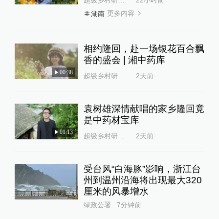
更多内容
湖南
相约隆回，赴一场银花百合飘
香的盛会 | 湘中药库
00:38
超级乡村研究所
2天前
袁树雄深情献唱的家乡隆回竟
是中药材宝库
01:13
超级乡村研究所
2天前
受台风“白海豚”影响，浙江台
州到温州沿海将出现最大320
厘米的风暴增水
绿政公署
7分钟前