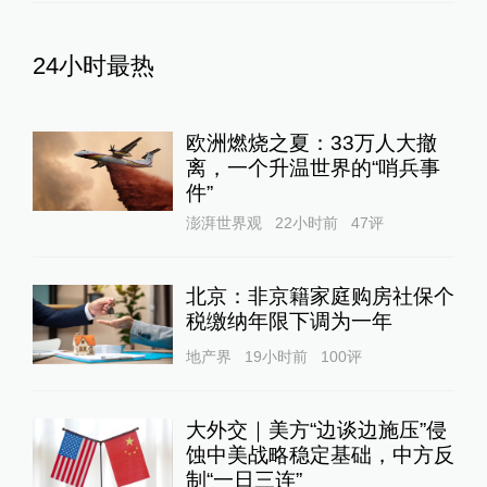
24小时最热
欧洲燃烧之夏：33万人大撤
离，一个升温世界的“哨兵事
件”
澎湃世界观
22小时前
47
评
北京：非京籍家庭购房社保个
税缴纳年限下调为一年
地产界
19小时前
100
评
大外交｜美方“边谈边施压”侵
蚀中美战略稳定基础，中方反
制“一日三连”