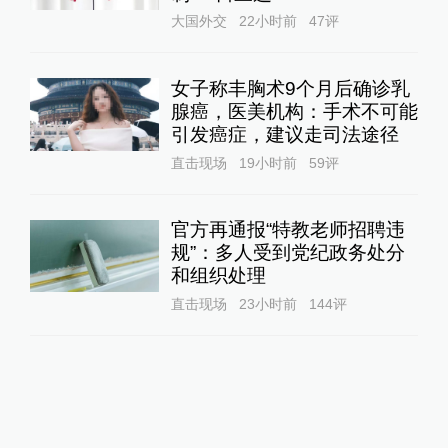
大国外交
22小时前
47
评
女子称丰胸术9个月后确诊乳
腺癌，医美机构：手术不可能
引发癌症，建议走司法途径
直击现场
19小时前
59
评
官方再通报“特教老师招聘违
规”：多人受到党纪政务处分
和组织处理
直击现场
23小时前
144
评