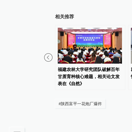
相关推荐
声｜甘肃西和县灯塔村正
福建农林大学研究团队破解百年
复供水
甘蔗育种核心难题，相关论文发
表在《自然》
#
陕西富平一花炮厂爆炸