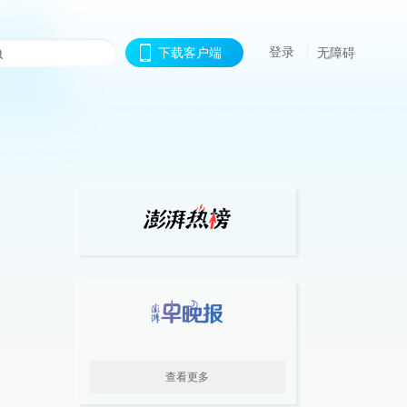
登录
下载客户端
无障碍
查看更多