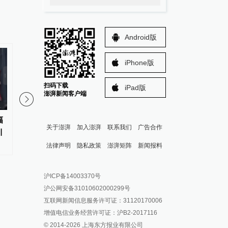
Android版
iPhone版
扫码下载
iPad版
澎湃新闻客户端
幅
广州交通局：华南快速路一期
澎湃回声｜甘肃西和县
关于澎湃
加入澎湃
联系我们
广告合作
引
（岑村立交-土华立交段）8月7日
逐步恢复供水
到期后停止收费
法律声明
隐私政策
澎湃矩阵
新闻报料
报料热线: 021-962866
澎湃新闻微博
沪ICP备14003370号
报料邮箱: news@thepaper.cn
澎湃新闻公众号
沪公网安备31010602000299号
澎湃新闻抖音号
互联网新闻信息服务许可证：31120170006
派生万物开放平台
增值电信业务经营许可证：沪B2-2017116
© 2014-
2026
上海东方报业有限公司
IP SHANGHAI