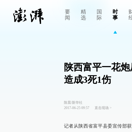
要
精
国
时
闻
选
际
事
陕西富平一花炮
造成3死1伤
陈晨/新华社
2017-06-25 09:57
直击现场
>
记者从陕西省富平县委宣传部获