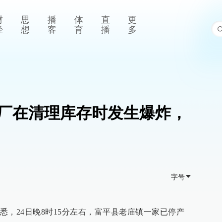
财
思
播
体
直
更
经
想
客
育
播
多
厂在清理库存时发生爆炸，
字号
悉，24日晚8时15分左右，富平县老庙镇一家已停产