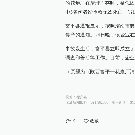
的花炮厂在清理库存时，疑似因
中3名伤者经抢救无效死亡，另
富平县通报显示，按照渭南市要
停产的通知。24日晚，该企业
事故发生后，富平县立即成立了
调查和善后等工作。目前，企业
（原题为《陕西富平一花炮厂清
校对：
徐亦嘉
澎湃新闻报料：021-962866
澎湃新闻，未
9
收藏