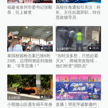
28分钟前
1小时前
福建省泉州市委书记张毅
高校任免通知引关注：科
恭，任上被查
长、主任自愿辞职，转任
思政辅导员
00:23
00:16
57分钟前
1小时前
泰国校园枪击案已致6死
“当时没多想，只想赶紧
23伤，总理阿努廷到场致
灭火”，商铺突发险情，
歉，“非常悲痛！”
他们秒变“消防员”
01:12
预告
1小时前
明天 19:00
小熊猫山区遇车祸不幸身
直播丨邓亚萍诚挚邀约，