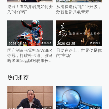
逆袭！看钻井岩屑如何变
从消费迭代到产业升级，
为“环保砖”
数智创新共赢未来
00:12
04:14
2026-03-29
2026-03-25
国产制造张雪机车WSBK
只要在路上，世界便是你
夺冠，打破杜卡迪、雅马
的“主场”
哈等国际品牌对赛事长期
垄断
热门推荐
00:47
00:36