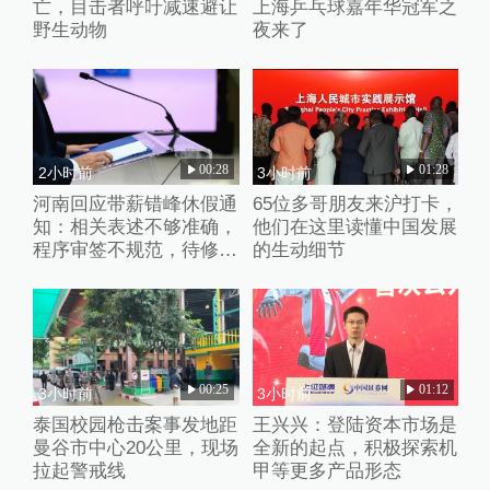
亡，目击者呼吁减速避让
上海乒乓球嘉年华冠军之
野生动物
夜来了
00:28
01:28
2小时前
3小时前
河南回应带薪错峰休假通
65位多哥朋友来沪打卡，
知：相关表述不够准确，
他们在这里读懂中国发展
程序审签不规范，待修改
的生动细节
后予以印发
00:25
01:12
3小时前
3小时前
泰国校园枪击案事发地距
王兴兴：登陆资本市场是
曼谷市中心20公里，现场
全新的起点，积极探索机
拉起警戒线
甲等更多产品形态