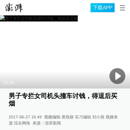
下载APP
01:03
男子专拦女司机头撞车讨钱，得逞后买
烟
2017-06-27 16:49
视频编辑 唐燕丽 实习编辑 刘小燕 视频来
源 综合网络
来源：
澎湃新闻