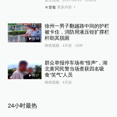
更多内容
禁毒
徐州一男子翻越路中间的护栏
被卡住，消防用液压钳扩撑栏
杆助其脱困
00:10
锋线视频
4天前
15
评
群众举报停车场有“怪声”，湖
北黄冈民警当场查获四名吸
食“笑气”人员
00:17
锋线视频
4天前
24小时最热