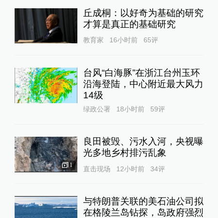
丘成桐：以好奇为基础的研究
才算是真正的基础研究
教育家
16小时前
65
评
台风“白海豚”在浙江台州玉环
沿海登陆，中心附近最大风力
14级
绿政公署
18小时前
59
评
良田被毁、污水入河，央视曝
光多地乡村排污乱象
1
直击现场
12小时前
34
评
与特朗普关联的美石油公司拟
在格陵兰岛钻探，岛政府强烈