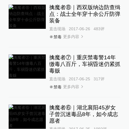
擒魔者⑧｜西双版纳边防查缉
点：战士全年穿十余公斤防弹
装备
直击现场
2017-06-26
483
评
更多内容
禁毒
擒魔者⑦｜重庆禁毒警14年
缴毒八百斤，车祸昏迷仍紧抓
毒贩
直击现场
2017-06-25
317
评
更多内容
禁毒
擒魔者⑥｜湖北襄阳45岁女
子曾沉迷毒品8年，如今成志
愿者
直击现场
2017-06-25
1092
评