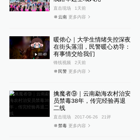
直击现场
1天前
更多内容
云南
暖侬心｜大学生情绪失控深夜
在街头落泪，民警暖心劝导：
有事情交给我们
00:49
锋线视频
2天前
更多内容
民警
擒魔者⑨｜云南勐海农村治安
员禁毒38年，传完经验再退
二线
直击现场
2017-06-26
21
评
更多内容
禁毒