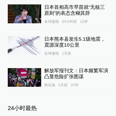
日本首相高市早苗就“无核三
原则”的表态含糊其辞
全球速报
23小时前
12
评
日本熊本县发生5.1级地震，
震源深度10公里
全球速报
1天前
解放军报刊文：日本频繁军演
凸显危险扩张图谋
舆论场
1天前
37
评
24小时最热