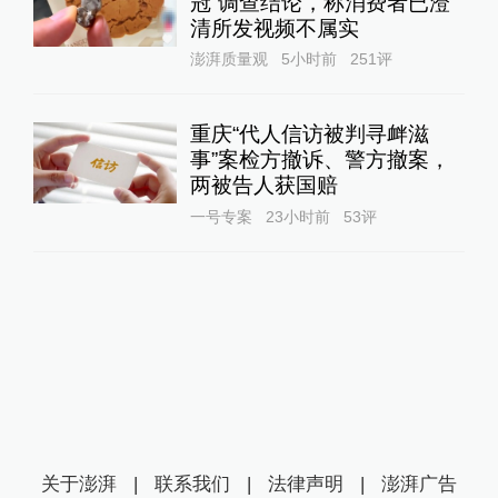
冠”调查结论，称消费者已澄
清所发视频不属实
澎湃质量观
5小时前
251
评
重庆“代人信访被判寻衅滋
事”案检方撤诉、警方撤案，
两被告人获国赔
一号专案
23小时前
53
评
关于澎湃
|
联系我们
|
法律声明
|
澎湃广告