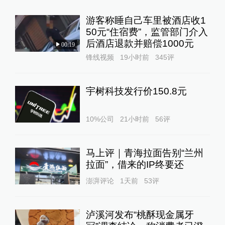
游客称睡自己车里被酒店收1
50元“住宿费”，监管部门介入
后酒店退款并赔偿1000元
00:19
锋线视频
19小时前
345
评
宇树科技发行价150.8元
10%公司
21小时前
56
评
马上评｜青海拉面告别“兰州
拉面”，借来的IP终要还
澎湃评论
1天前
53
评
泸溪河发布“桃酥现金属牙