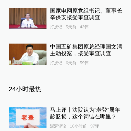
国家电网原党组书记、董事长
辛保安接受审查调查
打虎记
5天前
43
评
中国五矿集团原总经理国文清
主动投案，接受审查调查
打虎记
6天前
59
评
24小时最热
马上评丨法院认为“老登”属年
龄贬损，这个词错在哪里？
澎湃评论
16小时前
97
评