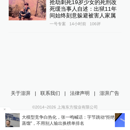
抢劫刺死19岁少女的死刑改
死缓当事人自述：出狱11年
间始终刻意躲避被害人家属
一号专案
14小时前
106
评
关于澎湃
|
联系我们
|
法律声明
|
澎湃广告
©2014~
2026
上海东方报业有限公司
沪ICP证：沪B2-20170116 | 沪ICP备14003370号
拒绝
DeepSeek宣布大幅涨价，业内人士预计V4 Pro
互联网新闻信息服务许可证：31120170006
正式版即将发布
沪公网安备 31010602000299号