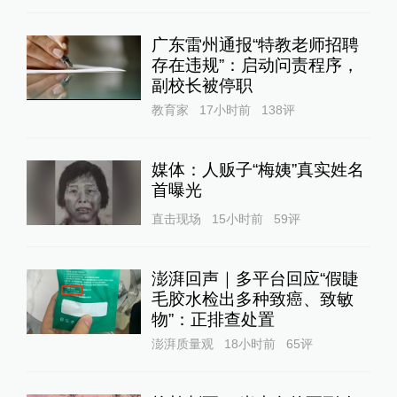
广东雷州通报“特教老师招聘
存在违规”：启动问责程序，
副校长被停职
教育家
17小时前
138
评
媒体：人贩子“梅姨”真实姓名
首曝光
直击现场
15小时前
59
评
澎湃回声｜多平台回应“假睫
毛胶水检出多种致癌、致敏
物”：正排查处置
澎湃质量观
18小时前
65
评