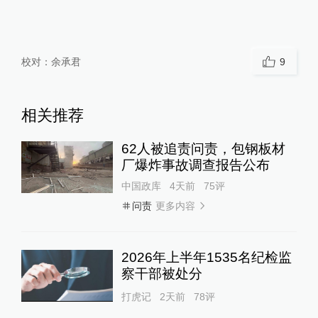
校对：
余承君
9
相关推荐
62人被追责问责，包钢板材
厂爆炸事故调查报告公布
中国政库
4天前
75
评
更多内容
问责
2026年上半年1535名纪检监
察干部被处分
打虎记
2天前
78
评