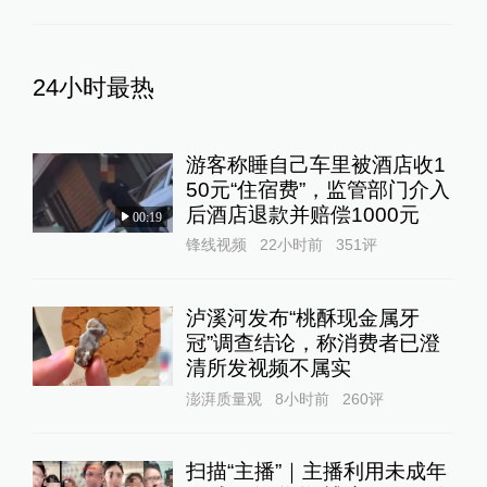
24小时最热
游客称睡自己车里被酒店收1
50元“住宿费”，监管部门介入
后酒店退款并赔偿1000元
00:19
锋线视频
22小时前
351
评
泸溪河发布“桃酥现金属牙
冠”调查结论，称消费者已澄
清所发视频不属实
澎湃质量观
8小时前
260
评
扫描“主播”｜主播利用未成年