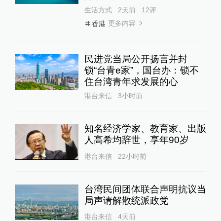
生活方式
2天前
12
评
更多内容
香港
民进党当局公开扬言并封
锁“台青e家”，国台办：锁不
住台湾青年求发展的心
港台来信
3小时前
知名经济学家、教育家、出版
人高希均辞世，享年90岁
港台来信
22小时前
台湾民间团体联合声明抗议当
局声请解散统派政党
港台来信
4天前