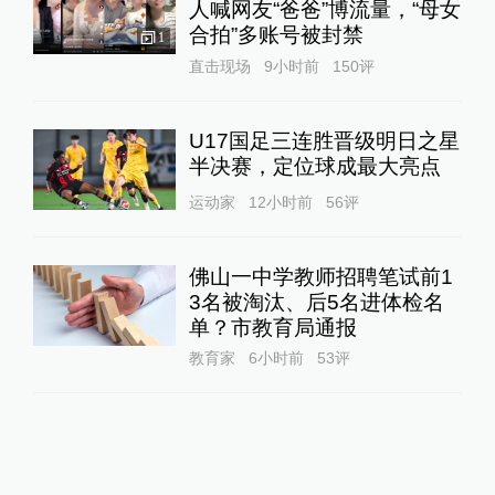
人喊网友“爸爸”博流量，“母女
合拍”多账号被封禁
1
直击现场
9小时前
150
评
U17国足三连胜晋级明日之星
半决赛，定位球成最大亮点
运动家
12小时前
56
评
佛山一中学教师招聘笔试前1
3名被淘汰、后5名进体检名
单？市教育局通报
教育家
6小时前
53
评