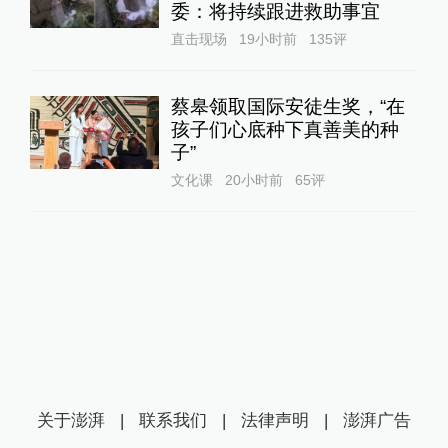
委：将持续跟进救助事宜
直击现场
19小时前
135
评
蔡皋领取国际安徒生奖，“在
孩子们心底种下真善美的种
子”
文化课
20小时前
65
评
关于澎湃
|
联系我们
|
法律声明
|
澎湃广告