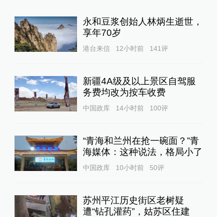
永和豆浆创始人林炳生逝世，
享年70岁
港台来信
12小时前
141
评
新疆4A级及以上景区自驾服
务费均改为按车收费
中国政库
14小时前
100
评
“青海和兰州在抢一碗面？”青
海媒体：这种说法，格局小了
中国政库
10小时前
50
评
苏州平江历史街区老树疑
遭“钻孔灌药”，姑苏区住建