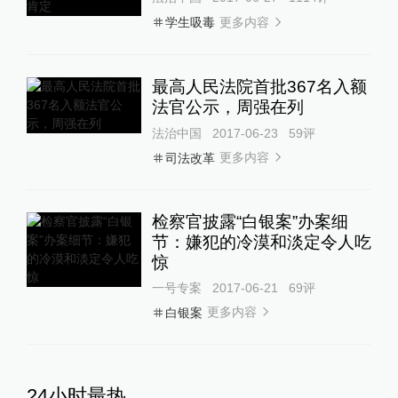
更多内容
学生吸毒
最高人民法院首批367名入额
法官公示，周强在列
法治中国
2017-06-23
59
评
更多内容
司法改革
检察官披露“白银案”办案细
节：嫌犯的冷漠和淡定令人吃
惊
一号专案
2017-06-21
69
评
更多内容
白银案
24小时最热