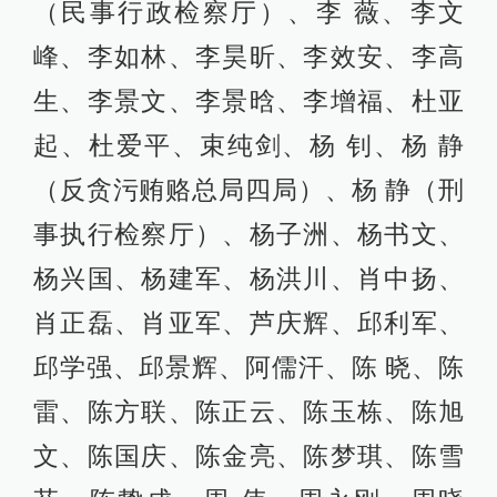
（民事行政检察厅）、李 薇、李文
峰、李如林、李昊昕、李效安、李高
生、李景文、李景晗、李增福、杜亚
起、杜爱平、束纯剑、杨 钊、杨 静
（反贪污贿赂总局四局）、杨 静（刑
事执行检察厅）、杨子洲、杨书文、
杨兴国、杨建军、杨洪川、肖中扬、
肖正磊、肖亚军、芦庆辉、邱利军、
邱学强、邱景辉、阿儒汗、陈 晓、陈
雷、陈方联、陈正云、陈玉栋、陈旭
文、陈国庆、陈金亮、陈梦琪、陈雪