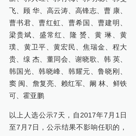
飞、顾 华、高云涛、高锋志、曹 康、
曹书君、曹红虹、曹希国、曹建明、
梁贵斌、盛常红、隆 赟、黄 琳、黄
璞、黄卫平、黄宏民、焦瑞金、程大
贵、缐 杰、董同会、谢晓歌、韩 英、
韩国光、韩晓峰、韩耀元、鲁晓刚、
窦 闽、詹复亮、赖红军、阚 林、鲜铁
可、霍亚鹏
以上人选公示7天，自2017年7月1日
至7月7日，公示结果不影响任职的，