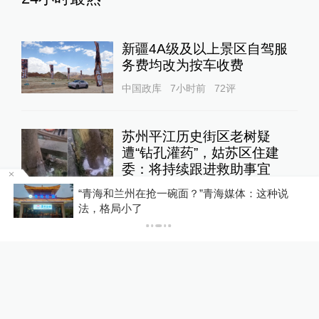
新疆4A级及以上景区自驾服
务费均改为按车收费
中国政库
7小时前
72
评
苏州平江历史街区老树疑
遭“钻孔灌药”，姑苏区住建
委：将持续跟进救助事宜
直击现场
12小时前
128
评
区
“青海和兰州在抢一碗面？”青海媒体：这种说
法，格局小了
永和豆浆创始人林炳生逝世，
享年70岁
港台来信
5小时前
91
评