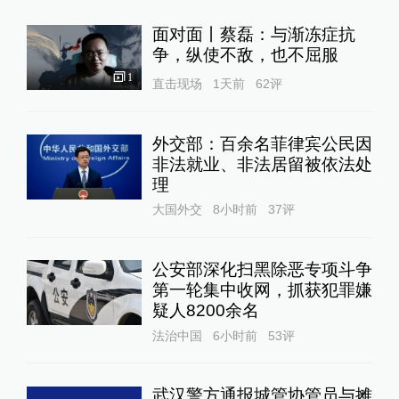
面对面丨蔡磊：与渐冻症抗
争，纵使不敌，也不屈服
1
直击现场
1天前
62
评
外交部：百余名菲律宾公民因
非法就业、非法居留被依法处
理
大国外交
8小时前
37
评
公安部深化扫黑除恶专项斗争
第一轮集中收网，抓获犯罪嫌
疑人8200余名
法治中国
6小时前
53
评
武汉警方通报城管协管员与摊