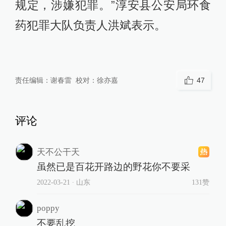
规定，涉嫌犯罪。”淳安县公安局环食
药犯罪大队负责人洪斌表示。
责任编辑：
谢春雷
校对：
徐亦嘉
47
评论
天不公干天
虽然已是百花开路边的野花你不要采
2022-03-21
∙ 山东
131赞
poppy
不要乱挖