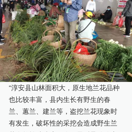
“淳安县山林面积大，原生地兰花品种
也比较丰富，县内生长有野生的春
兰、蕙兰、建兰等，盗挖兰花现象时
有发生，破坏性的采挖会造成野生兰