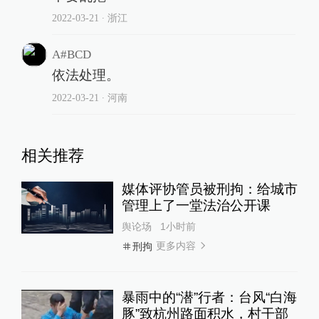
2022-03-21
∙ 浙江
A#BCD
依法处理。
2022-03-21
∙ 河南
相关推荐
媒体评协管员被刑拘：给城市
管理上了一堂法治公开课
舆论场
1小时前
更多内容
刑拘
暴雨中的“潜”行者：台风“白海
豚”致杭州路面积水，村干部