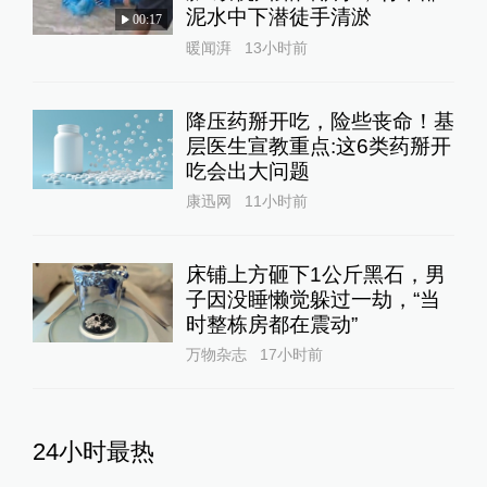
泥水中下潜徒手清淤
00:17
暖闻湃
13小时前
降压药掰开吃，险些丧命！基
层医生宣教重点:这6类药掰开
吃会出大问题
康迅网
11小时前
床铺上方砸下1公斤黑石，男
子因没睡懒觉躲过一劫，“当
时整栋房都在震动”
万物杂志
17小时前
24小时最热