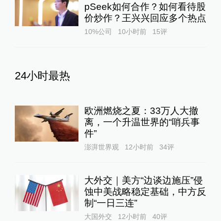
pSeek如何合作？如何看待股
价炒作？王兴兴回应多个热点
10%公司
10小时前
15
评
24小时最热
欧洲燃烧之夏：33万人大撤
离，一个升温世界的“哨兵事
件”
澎湃世界观
12小时前
34
评
大外交｜美方“边谈边施压”侵
蚀中美战略稳定基础，中方反
制“一日三连”
大国外交
12小时前
40
评