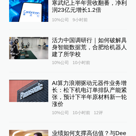
寒武纪上半年营收翻番，净利
润23亿元增长1.2倍
10%公司
9小时前
活力中国调研行｜如何破解具
身智能数据荒，合肥给机器人
建了所学校
10%公司
10小时前
AI算力浪潮驱动元器件业务增
长：松下机电订单排队产能紧
张，预计下半年原材料新一轮
涨价
10%公司
10小时前
12
评
业绩如何支撑高估值？与Dee