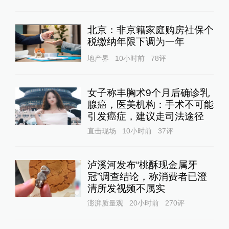
北京：非京籍家庭购房社保个
税缴纳年限下调为一年
地产界
10小时前
78
评
女子称丰胸术9个月后确诊乳
腺癌，医美机构：手术不可能
引发癌症，建议走司法途径
直击现场
10小时前
37
评
泸溪河发布“桃酥现金属牙
冠”调查结论，称消费者已澄
清所发视频不属实
澎湃质量观
20小时前
270
评