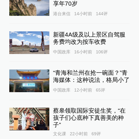
享年70岁
港台来信
14小时前
144
评
新疆4A级及以上景区自驾服
务费均改为按车收费
中国政库
16小时前
106
评
“青海和兰州在抢一碗面？”青
海媒体：这种说法，格局小了
中国政库
12小时前
65
评
蔡皋领取国际安徒生奖，“在
孩子们心底种下真善美的种
子”
文化课
22小时前
69
评