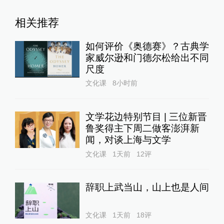
相关推荐
如何评价《奥德赛》？古典学
家威尔逊和门德尔松给出不同
尺度
文化课
8小时前
文学花边特别节目 | 三位新晋
鲁奖得主下周二做客澎湃新
闻，对谈上海与文学
文化课
1天前
12
评
辞职上武当山，山上也是人间
文化课
1天前
18
评