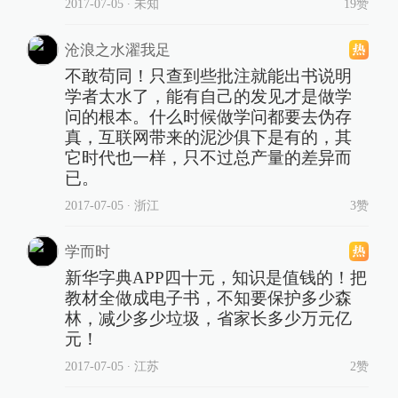
2017-07-05
∙ 未知
19赞
沧浪之水濯我足
不敢苟同！只查到些批注就能出书说明
学者太水了，能有自己的发见才是做学
问的根本。什么时候做学问都要去伪存
真，互联网带来的泥沙俱下是有的，其
它时代也一样，只不过总产量的差异而
已。
2017-07-05
∙ 浙江
3赞
学而时
新华字典APP四十元，知识是值钱的！把
教材全做成电子书，不知要保护多少森
林，减少多少垃圾，省家长多少万元亿
元！
2017-07-05
∙ 江苏
2赞