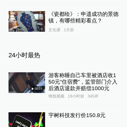
《瓷都绘》：申遗成功的景德
镇，有哪些精彩看点？
文化课
1天前
24小时最热
游客称睡自己车里被酒店收1
50元“住宿费”，监管部门介入
后酒店退款并赔偿1000元
00:19
锋线视频
19小时前
345
评
宇树科技发行价150.8元