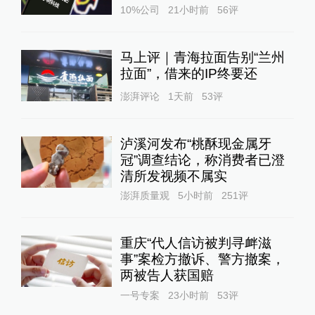
10%公司
21小时前
56
评
马上评｜青海拉面告别“兰州
拉面”，借来的IP终要还
澎湃评论
1天前
53
评
泸溪河发布“桃酥现金属牙
冠”调查结论，称消费者已澄
清所发视频不属实
澎湃质量观
5小时前
251
评
重庆“代人信访被判寻衅滋
事”案检方撤诉、警方撤案，
两被告人获国赔
一号专案
23小时前
53
评