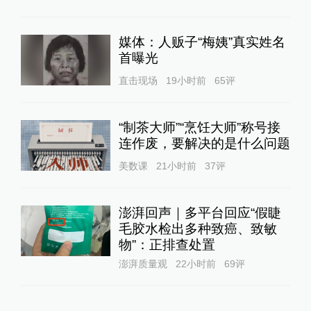
媒体：人贩子“梅姨”真实姓名
首曝光
直击现场
19小时前
65
评
“制茶大师”“烹饪大师”称号接
连作废，要解决的是什么问题
美数课
21小时前
37
评
澎湃回声｜多平台回应“假睫
毛胶水检出多种致癌、致敏
物”：正排查处置
澎湃质量观
22小时前
69
评