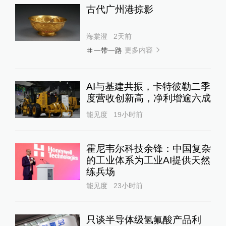
古代广州港掠影
海棠澄
2天前
更多内容
一带一路
AI与基建共振，卡特彼勒二季
度营收创新高，净利增逾六成
能见度
19小时前
霍尼韦尔科技余锋：中国复杂
的工业体系为工业AI提供天然
练兵场
能见度
23小时前
只谈半导体级氢氟酸产品利