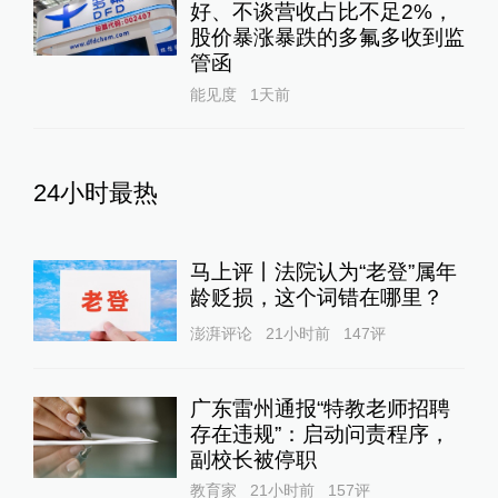
好、不谈营收占比不足2%，
股价暴涨暴跌的多氟多收到监
管函
能见度
1天前
24小时最热
马上评丨法院认为“老登”属年
龄贬损，这个词错在哪里？
澎湃评论
21小时前
147
评
广东雷州通报“特教老师招聘
存在违规”：启动问责程序，
副校长被停职
教育家
21小时前
157
评