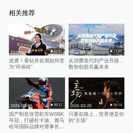
相关推荐
01:42
12:00
2026-04-27
2026-04-16
逆袭！看钻井岩屑如何变
从消费迭代到产业升级，
为“环保砖”
数智创新共赢未来
00:12
04:14
2026-03-29
2026-03-25
国产制造张雪机车WSBK
只要在路上，世界便是你
夺冠，打破杜卡迪、雅马
的“主场”
哈等国际品牌对赛事长期
垄断