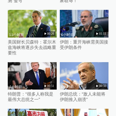
测“金穹”
家耻辱！
00:26
01:11
11小时前
4小时前
美国财长贝森特：霍尔木
伊朗：重开海峡需美国接
兹海峡将逐步失去战略重
受伊朗条件
要性
00:51
00:32
4小时前
4小时前
特朗普：“很多人称我是
伊朗总统：“敌人未能将
最伟大总统之一”
伊朗推入崩溃”