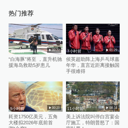
热门推荐
00:22
01:29
7小时前
7小时前
“白海豚”将至 ，直升机驰
侯英超助阵上海乒乓球嘉
援海岛救助5岁患儿
年华，直言近距离接触国
手很难得
00:21
00:34
9小时前
11小时前
耗资1750亿美元，五角
美上诉法院叫停白宫宴会
大楼拟2026年底前首
厅施工，特朗普怒了：国