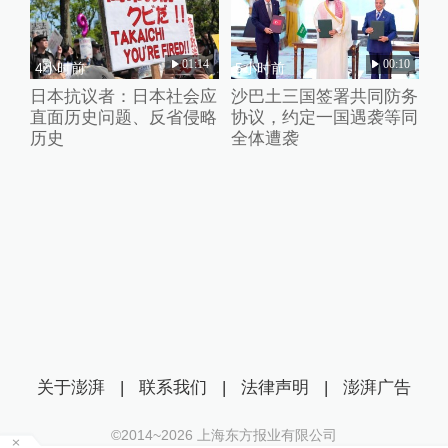
01:14
00:10
4小时前
5小时前
日本抗议者：日本社会应
沙巴土三国签署共同防务
直面历史问题、反省侵略
协议，约定一国遇袭等同
历史
全体遭袭
关于澎湃
|
联系我们
|
法律声明
|
澎湃广告
©2014~
2026
上海东方报业有限公司