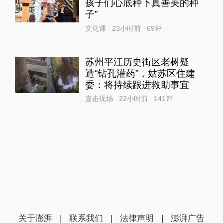
孩子们心底种下真善美的种
子”
文化课
23小时前
69
评
苏州平江历史街区老树疑
遭“钻孔灌药”，姑苏区住建
委：将持续跟进救助事宜
直击现场
22小时前
141
评
关于澎湃
|
联系我们
|
法律声明
|
澎湃广告