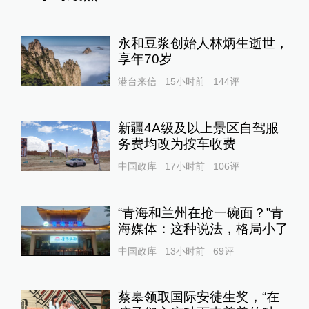
永和豆浆创始人林炳生逝世，
享年70岁
港台来信
15小时前
144
评
新疆4A级及以上景区自驾服
务费均改为按车收费
中国政库
17小时前
106
评
“青海和兰州在抢一碗面？”青
海媒体：这种说法，格局小了
中国政库
13小时前
69
评
蔡皋领取国际安徒生奖，“在