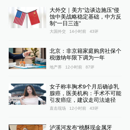
大外交｜美方“边谈边施压”侵
蚀中美战略稳定基础，中方反
制“一日三连”
大国外交
14小时前
43
评
北京：非京籍家庭购房社保个
税缴纳年限下调为一年
地产界
12小时前
87
评
女子称丰胸术9个月后确诊乳
腺癌，医美机构：手术不可能
引发癌症，建议走司法途径
直击现场
12小时前
43
评
泸溪河发布“桃酥现金属牙