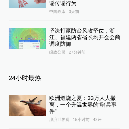
谣传谣行为
中国政库
3天前
坚决打赢防台风攻坚仗，浙
江、福建两省省长均开会会商
调度防御
绿政公署
27分钟前
24小时最热
欧洲燃烧之夏：33万人大撤
离，一个升温世界的“哨兵事
件”
澎湃世界观
15小时前
43
评