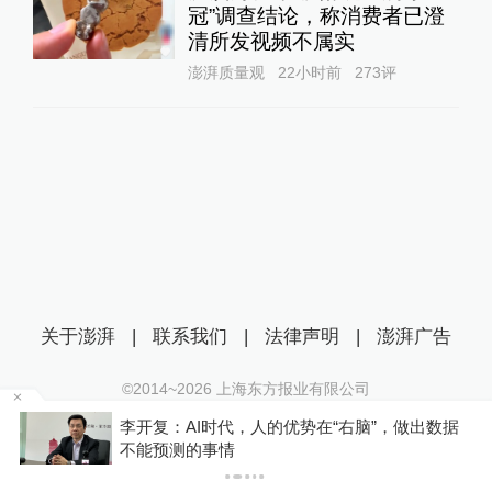
冠”调查结论，称消费者已澄
清所发视频不属实
澎湃质量观
22小时前
273
评
关于澎湃
|
联系我们
|
法律声明
|
澎湃广告
©2014~
2026
上海东方报业有限公司
沪ICP证：沪B2-20170116 | 沪ICP备14003370号
李开复：AI时代，人的优势在“右脑”，做出数据
互联网新闻信息服务许可证：31120170006
P
不能预测的事情
沪公网安备 31010602000299号