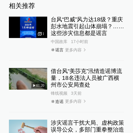
相关推荐
台风“巴威”风力达18级？重庆
彭水地震引起山体崩塌？……
这些涉灾信息都是谣言
1
中国政库
17小时前
更多内容
谣言
借台风“美莎克”汛情造谣博流
量，18名违法人员被广西横
州市公安局查处
01:20
锋线视频
3天前
更多内容
造谣
涉灾谣言干扰大局、虚构政策
误导公众，多部门重拳整治造