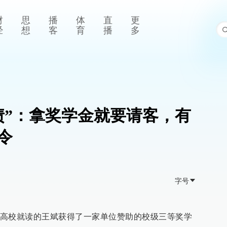
财
思
播
体
直
更
经
想
客
育
播
多
债”：拿奖学金就要请客，有
令
字号
高校就读的王斌获得了一家单位赞助的校级三等奖学