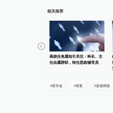
相关推荐
军陆春龙挂职担任苏州大
高校任免通知引关注：科长、主
学院副院长
任自愿辞职，转任思政辅导员
#
奖学金
#
请客
#
道德绑架