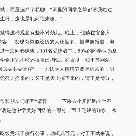
斌，而是选择了私聊：“班里的同学之前都请我吃过
生日，这也是礼尚往来嘛。”
觉得这种观念有些不对劲儿。晚上，他躺在宿舍床
请客”，发现有类似经历的人还挺多。据早前报道，电
一次问卷调查，191名受访者中，80%的同学认为拿
学金用完不够还得自己掏钱。在百度、知乎等网站
到底要不要请客”。一方认为人情培养费是必须的，另
凭努力挣来的，又不是天上掉下来的，请了是情分，
和朋友们相互“请客”——“下课去小卖部吗？”“不
的对话是他中学美好回忆的一部分，而几元钱的辣条、冰
。
吃饭竟成了例行公事，动辄几百元，对于王斌来说，