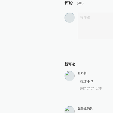
评论
（
4k
）
新评论
张慕普
脸红不？
2017-07-07
∙ 辽宁
张是亚的男