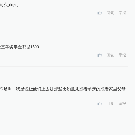
[doge]
回复
举报
学校三等奖学金都是1500
回复
举报
:不是啊，我是说让他们上去讲那些比如孤儿或者单亲的或者家里父母
回复
举报