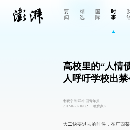
要
精
国
时
闻
选
际
事
高校里的“人情
人呼吁学校出禁
韦晓宁 谢洋/中国青年报
2017-07-07 09:22
教育家
>
大二快要过去的时候，在广西某