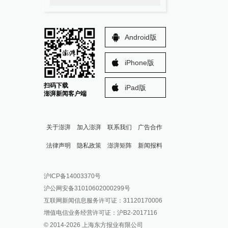
Android版
iPhone版
扫码下载
iPad版
澎湃新闻客户端
关于澎湃
加入澎湃
联系我们
广告合作
法律声明
隐私政策
澎湃矩阵
新闻报料
报料热线: 021-962866
澎湃新闻微博
沪ICP备14003370号
报料邮箱: news@thepaper.cn
澎湃新闻公众号
沪公网安备31010602000299号
澎湃新闻抖音号
互联网新闻信息服务许可证：31120170006
派生万物开放平台
增值电信业务经营许可证：沪B2-2017116
© 2014-
2026
上海东方报业有限公司
IP SHANGHAI