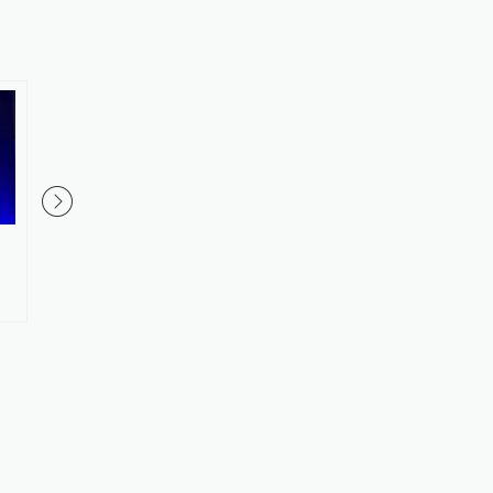
金华市委常委、统战部部长胡敏
奥运冠军陆春龙挂职担
已任金华职业技术大学党委书记
学体育学院副院长