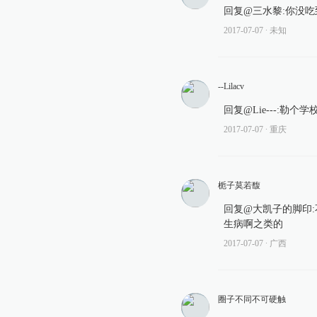
回复@三水黎:你没吃到么
2017-07-07
∙ 未知
--Lilacv
回复@Lie---:勒个
2017-07-07
∙ 重庆
栀子莫若馥
回复@大凯子的脚印
生病啊之类的
2017-07-07
∙ 广西
圈子不同不可硬触