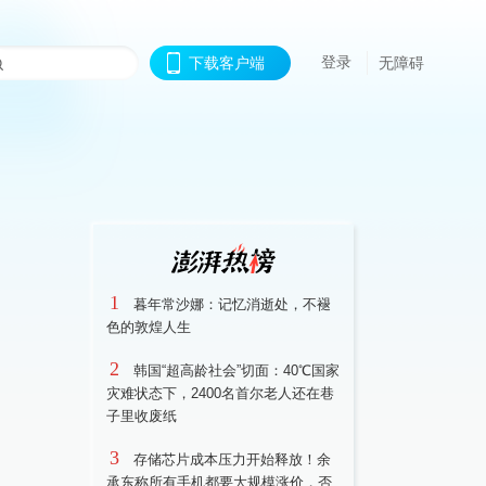
登录
下载客户端
无障碍
1
暮年常沙娜：记忆消逝处，不褪
色的敦煌人生
2
韩国“超高龄社会”切面：40℃国家
灾难状态下，2400名首尔老人还在巷
子里收废纸
3
存储芯片成本压力开始释放！余
承东称所有手机都要大规模涨价，否