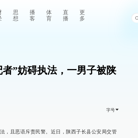
财
思
播
体
直
更
经
想
客
育
播
多
记者”妨碍执法，一男子被陕
字号
法，且恶语斥责民警。近日，陕西子长县公安局交管