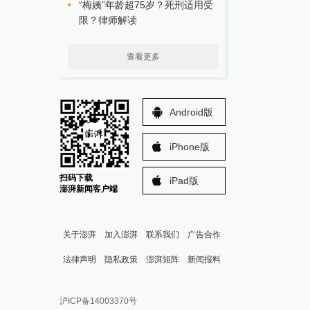
“梅姨”年龄超75岁？死刑适用受
限？律师解读
查看更多
Android版
iPhone版
扫码下载
iPad版
澎湃新闻客户端
关于澎湃
加入澎湃
联系我们
广告合作
法律声明
隐私政策
澎湃矩阵
新闻报料
报料热线: 021-962866
澎湃新闻微博
沪ICP备14003370号
报料邮箱: news@thepaper.cn
澎湃新闻公众号