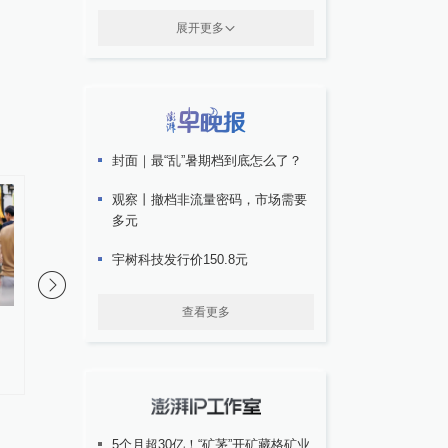
展开更多
封面｜最“乱”暑期档到底怎么了？
观察丨撤档非流量密码，市场需要
多元
宇树科技发行价150.8元
查看更多
台风“白海豚”逐渐逼近华东沿
部分公共场所禁烟标识
海！各地最新情况
管”，陕西佳县政府网
建议
5个月超30亿！“矿茅”开矿藏格矿业