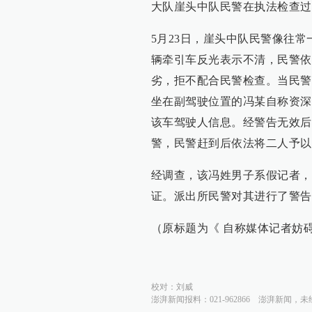
大队崖头中队民警在执法检查过
5月23日，崖头中队民警像往常
辆牵引车反光表示不清，民警依
劣，拒不配合民警检查。当民警
坐在副驾驶位置的冯某自称资深
该车驾驶人信息。经警告无效后
警，民警赶到后依法将二人予以
经调查，该冯姓男子系假记者，
证。派出所民警对其进行了警告
（原标题为《 自称媒体记者妨
校对：
刘威
澎湃新闻报料：021-962866
澎湃新闻，未