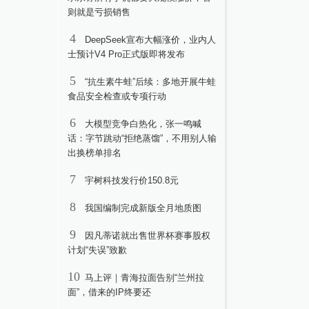
则就是亏损销售
4
DeepSeek宣布大幅涨价，业内人
士预计V4 Pro正式版即将发布
5
“抗生素牛蛙”后续：多地开展牛蛙
食品安全检查或专项行动
6
大模型竞争白热化，张一鸣喊
话：字节跳动“拒绝蒸馏”，不用别人输
出换榜单排名
7
宇树科技发行价150.8元
8
我国编制完成新版全月地质图
9
因凡蒂诺就出售世界杯赛事股权
计划“失误”致歉
10
马上评｜青海拉面告别“兰州拉
面”，借来的IP终要还