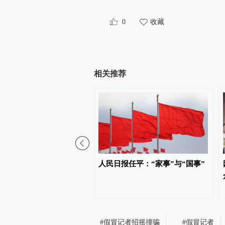
0
收藏
相关推荐
共场所禁烟标识“贴而不
人民日报任平：“家事”与“国事”
陕西佳县政府网站刊文提出
#
假冒记者招摇撞骗
#
假冒记者