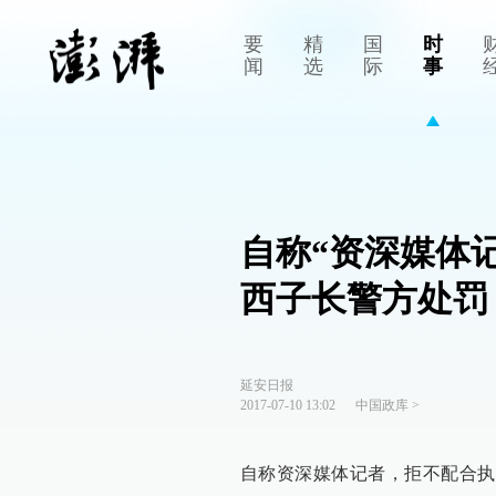
要
精
国
时
闻
选
际
事
自称“资深媒体
西子长警方处罚
延安日报
2017-07-10 13:02
中国政库
>
自称资深媒体记者，拒不配合执