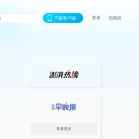
登录
下载客户端
无障碍
查看更多