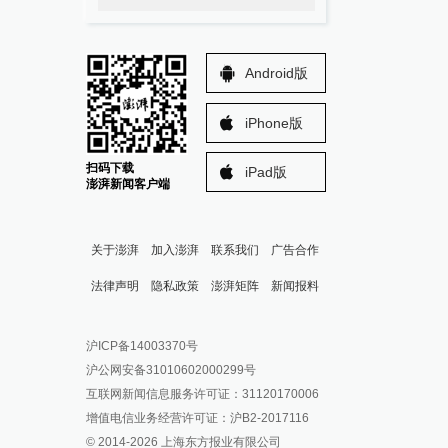
Android版
iPhone版
扫码下载
iPad版
澎湃新闻客户端
关于澎湃
加入澎湃
联系我们
广告合作
法律声明
隐私政策
澎湃矩阵
新闻报料
报料热线: 021-962866
澎湃新闻微博
沪ICP备14003370号
报料邮箱: news@thepaper.cn
澎湃新闻公众号
沪公网安备31010602000299号
澎湃新闻抖音号
互联网新闻信息服务许可证：31120170006
派生万物开放平台
增值电信业务经营许可证：沪B2-2017116
© 2014-
2026
上海东方报业有限公司
IP SHANGHAI