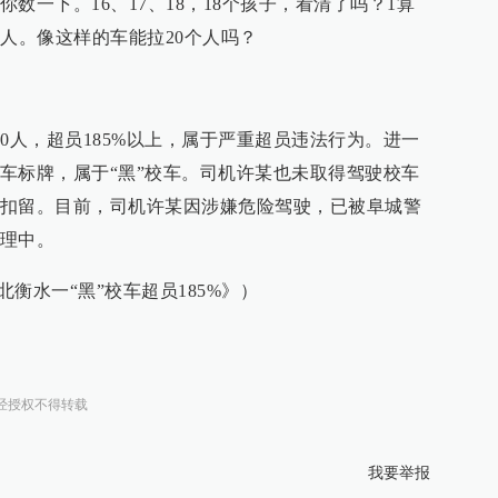
数一下。16、17、18，18个孩子，看清了吗？1算
人。像这样的车能拉20个人吗？
0人，超员185%以上，属于严重超员违法行为。进一
车标牌，属于“黑”校车。司机许某也未取得驾驶校车
扣留。目前，司机许某因涉嫌危险驾驶，已被阜城警
理中。
北衡水一“黑”校车超员185%》）
经授权不得转载
我要举报