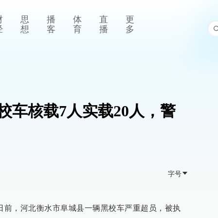
财
思
播
体
直
更
经
想
客
育
播
多
校车核载7人实载20人，警
字号
，日前，河北衡水市阜城县一辆黑校车严重超员，被执