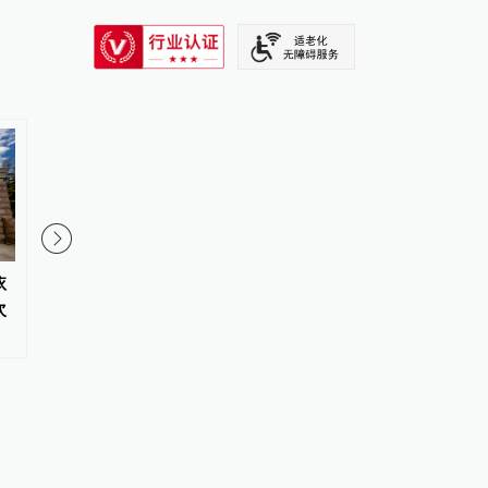
SIXTH TONE
依
广东雷州通报“特教老师招聘存在
多所高校为学生公寓配
次
违规”：启动问责程序，副校长被
的仅限储药，有的允许
停职