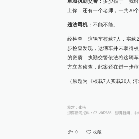
阜城执勤交警
：多少孩子，我给你
上你，还有一个老师，一共20个
违法司机
：不能不能。
经检查，这辆车核载7人，实载2
步检查发现，这辆车并未取得校
的资质，执勤交警依法将这辆车
方立案侦查，此案还在进一步审
（原题为《核载7人实载20人 河
校对：
张艳
澎湃新闻报料：021-962866
澎湃新闻，未
0
收藏