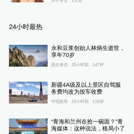
亲子学堂
1天前
24小时最热
永和豆浆创始人林炳生逝世，
享年70岁
港台来信
20小时前
147
评
新疆4A级及以上景区自驾服
务费均改为按车收费
中国政库
22小时前
122
评
“青海和兰州在抢一碗面？”青
海媒体：这种说法，格局小了