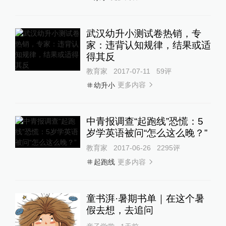
武汉幼升小测试卷热销，专
家：违背认知规律，结果或适
得其反
教育家
2017-07-11
59
评
更多内容
幼升小
中青报调查“起跑线”恐慌：5
岁学英语被问“怎么这么晚？”
教育家
2017-06-26
2295
评
更多内容
起跑线
童书湃·暑期书单｜在这个暑
假去想，去追问