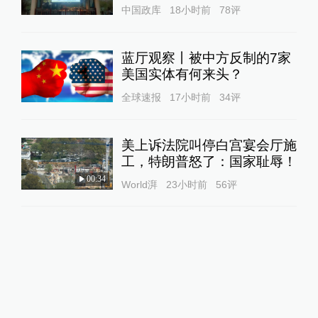
中国政库
18小时前
78
评
蓝厅观察丨被中方反制的7家
美国实体有何来头？
全球速报
17小时前
34
评
美上诉法院叫停白宫宴会厅施
工，特朗普怒了：国家耻辱！
00:34
World湃
23小时前
56
评