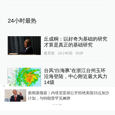
24小时最热
丘成桐：以好奇为基础的研究
才算是真正的基础研究
教育家
16小时前
65
评
台风“白海豚”在浙江台州玉环
沿海登陆，中心附近最大风力
14级
绿政公署
19小时前
59
评
新闻蒸馏器｜内塔尼亚胡公开拒绝美国15点加沙
计划，与特朗普罕见摊牌
良田被毁、污水入河，央视曝
光多地乡村排污乱象