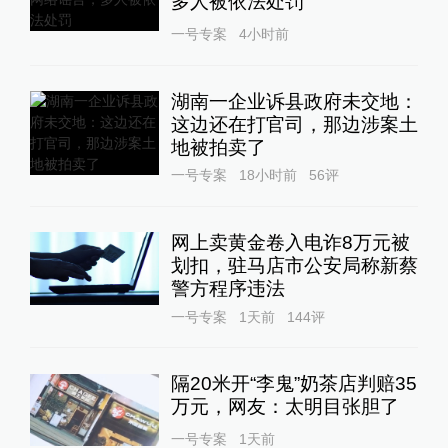
多人被依法处罚
一号专案
4小时前
湖南一企业诉县政府未交地：
这边还在打官司，那边涉案土
地被拍卖了
一号专案
18小时前
56
评
网上卖黄金卷入电诈8万元被
划扣，驻马店市公安局称新蔡
警方程序违法
一号专案
1天前
144
评
隔20米开“李鬼”奶茶店判赔35
万元，网友：太明目张胆了
一号专案
1天前