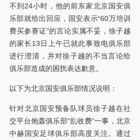
不到24小时，他的前东家北京国安俱
乐部就给出回应，国安表示“60万培训
费买参赛证”的言论实属不妥，徐子越
的家长13日上午已就此事致电俱乐部
进行澄清，并对徐子越的不当言论给
俱乐部造成的困扰表达歉意。
以下为北京国安俱乐部情况说明：
针对北京国安预备队球员徐子越在社
交平台炮轰俱乐部“乱收费”一事，北京
中赫国安足球俱乐部高度关注。通过