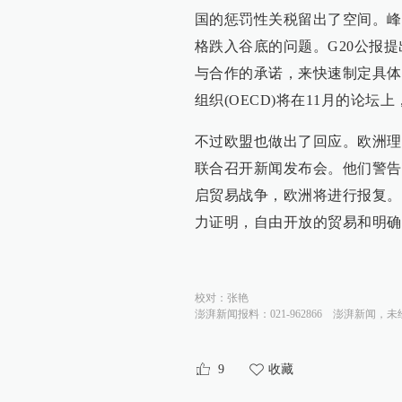
国的惩罚性关税留出了空间。峰
格跌入谷底的问题。G20公报提
与合作的承诺，来快速制定具体
组织(OECD)将在11月的论
不过欧盟也做出了回应。欧洲理
联合召开新闻发布会。他们警告
启贸易战争，欧洲将进行报复。
力证明，自由开放的贸易和明确
校对：
张艳
澎湃新闻报料：021-962866
澎湃新闻，未
9
收藏