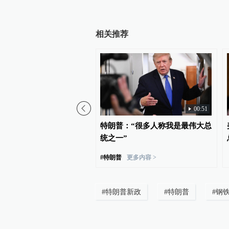
相关推荐
00:14
00:51
0亿美元，特朗普：我们要
特朗普：“很多人称我是最伟大总
产超级大国地位
统之一”
#
特朗普
更多内容 >
#
特朗普新政
#
特朗普
#
钢