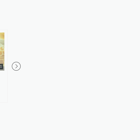
21
00:34
美上诉法院叫停白宫宴会厅施
投资30亿美元，特朗普
工，特朗普怒了：国家耻辱！
夺回矿产超级大国地位