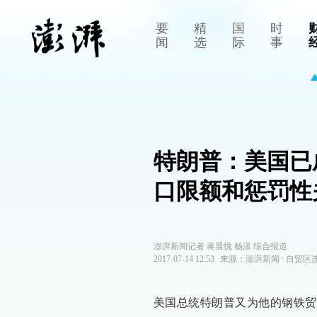
要
精
国
时
闻
选
际
事
特朗普：美国已
口限额和惩罚性
澎湃新闻记者 蒋晨悦 杨漾 综合报道
2017-07-14 12:53
来源：
澎湃新闻
∙
自贸区
美国总统特朗普又为他的钢铁贸