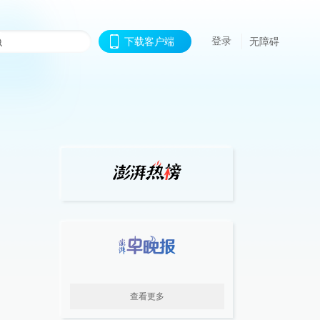
登录
下载客户端
无障碍
查看更多