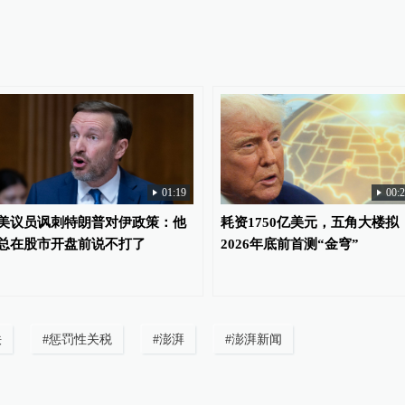
01:19
00:
美议员讽刺特朗普对伊政策：他
耗资1750亿美元，五角大楼拟
总在股市开盘前说不打了
2026年底前首测“金穹”
铁
#
惩罚性关税
#
澎湃
#
澎湃新闻