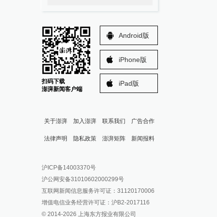
Android版
iPhone版
扫码下载
iPad版
澎湃新闻客户端
关于澎湃
加入澎湃
联系我们
广告合作
法律声明
隐私政策
澎湃矩阵
新闻报料
报料热线: 021-962866
澎湃新闻微博
沪ICP备14003370号
报料邮箱: news@thepaper.cn
澎湃新闻公众号
沪公网安备31010602000299号
澎湃新闻抖音号
互联网新闻信息服务许可证：31120170006
派生万物开放平台
增值电信业务经营许可证：沪B2-2017116
© 2014-
2026
上海东方报业有限公司
IP SHANGHAI