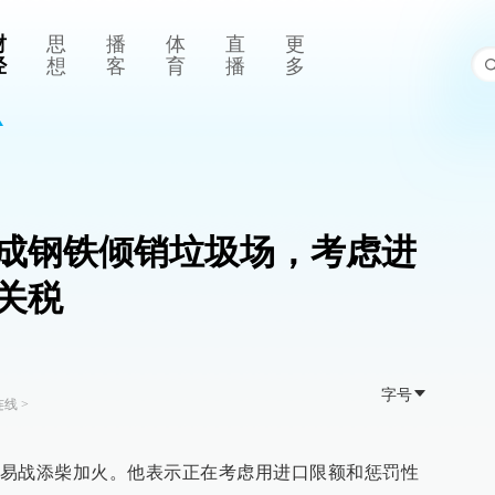
财
思
播
体
直
更
经
想
客
育
播
多
成钢铁倾销垃圾场，考虑进
关税
字号
连线
>
易战添柴加火。他表示正在考虑用进口限额和惩罚性