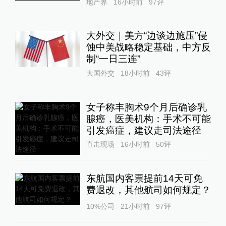
地产界
16小时前
97
评
大外交｜美方“边谈边施压”侵
蚀中美战略稳定基础，中方反
制“一日三连”
大国外交
18小时前
43
评
女子称丰胸术9个月后确诊乳
腺癌，医美机构：手术不可能
引发癌症，建议走司法途径
直击现场
16小时前
50
评
东航国内客票提前14天可免
费退改，其他航司如何规定？
10%公司
21小时前
97
评