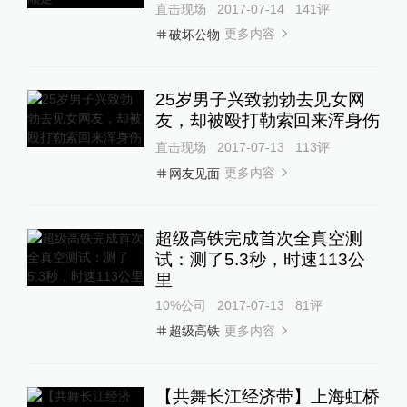
直击现场
2017-07-14
141
评
更多内容
破坏公物
25岁男子兴致勃勃去见女网
友，却被殴打勒索回来浑身伤
直击现场
2017-07-13
113
评
更多内容
网友见面
超级高铁完成首次全真空测
试：测了5.3秒，时速113公
里
10%公司
2017-07-13
81
评
更多内容
超级高铁
【共舞长江经济带】上海虹桥