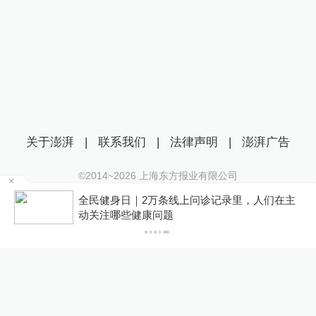
关于澎湃
|
联系我们
|
法律声明
|
澎湃广告
©2014~
2026
上海东方报业有限公司
沪ICP证：沪B2-20170116 | 沪ICP备14003370号
在
全民健身日｜2万条线上问诊记录里，人们在主
互联网新闻信息服务许可证：31120170006
动关注哪些健康问题
沪公网安备 31010602000299号