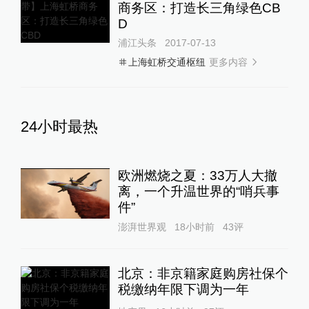
商务区：打造长三角绿色CB
D
浦江头条
2017-07-13
更多内容
上海虹桥交通枢纽
24小时最热
欧洲燃烧之夏：33万人大撤
离，一个升温世界的“哨兵事
件”
澎湃世界观
18小时前
43
评
北京：非京籍家庭购房社保个
税缴纳年限下调为一年