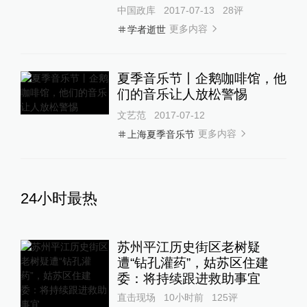
中国政库
2017-07-13
28
评
更多内容
学者逝世
夏季音乐节丨企鹅咖啡馆，他
们的音乐让人放松警惕
文艺范
2017-07-12
更多内容
上海夏季音乐节
24小时最热
苏州平江历史街区老树疑
遭“钻孔灌药”，姑苏区住建
委：将持续跟进救助事宜
直击现场
10小时前
125
评