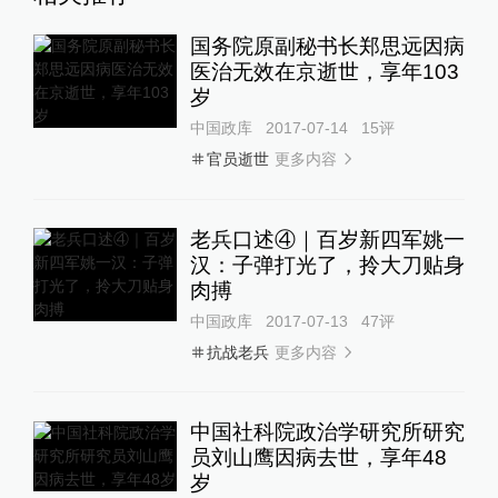
国务院原副秘书长郑思远因病
医治无效在京逝世，享年103
岁
中国政库
2017-07-14
15
评
更多内容
官员逝世
老兵口述④｜百岁新四军姚一
汉：子弹打光了，拎大刀贴身
肉搏
中国政库
2017-07-13
47
评
更多内容
抗战老兵
中国社科院政治学研究所研究
员刘山鹰因病去世，享年48
岁