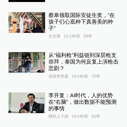
蔡皋领取国际安徒生奖，“在
孩子们心底种下真善美的种
子”
文化课
11小时前
59
评
从“福利枪”利益链到深层枪支
崇拜，泰国为何反复上演枪击
悲剧？
澎湃世界观
15小时前
72
评
李开复：AI时代，人的优势
在“右脑”，做出数据不能预测
的事情
财经上下游
15小时前
62
评