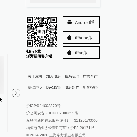
Android版
iPhone版
扫码下载
iPad版
澎湃新闻客户端
关于澎湃
加入澎湃
联系我们
广告合作
法律声明
隐私政策
澎湃矩阵
新闻报料
报料热线: 021-962866
澎湃新闻微博
来
海关总署：上半年中国自朝鲜进
日媒：战时日本多所大
沪ICP备14003370号
报料邮箱: news@thepaper.cn
澎湃新闻公众号
口煤炭同比减少74.5%
血人体实验，向患者注
沪公网安备31010602000299号
澎湃新闻抖音号
互联网新闻信息服务许可证：31120170006
#
中朝贸易
更多内容 >
派生万物开放平台
增值电信业务经营许可证：沪B2-2017116
© 2014-
2026
上海东方报业有限公司
IP SHANGHAI