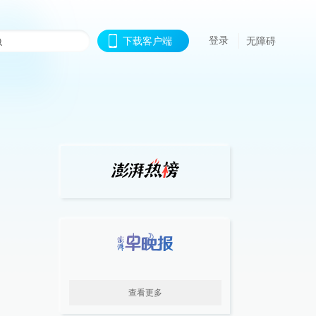
登录
下载客户端
无障碍
查看更多