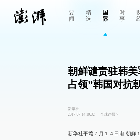
要
精
国
时
闻
选
际
事
朝鲜谴责驻韩美
占领”韩国对抗
新华社
2017-07-14 19:32
全球速报
>
新华社平壤７月１４日电 朝鲜