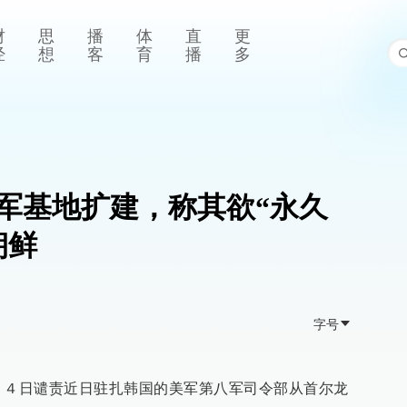
财
思
播
体
直
更
经
想
客
育
播
多
军基地扩建，称其欲“永久
朝鲜
字号
１４日谴责近日驻扎韩国的美军第八军司令部从首尔龙