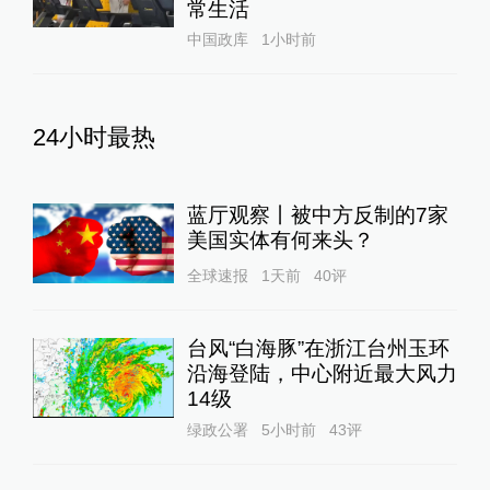
常生活
中国政库
1小时前
24小时最热
蓝厅观察丨被中方反制的7家
美国实体有何来头？
全球速报
1天前
40
评
台风“白海豚”在浙江台州玉环
沿海登陆，中心附近最大风力
14级
绿政公署
5小时前
43
评