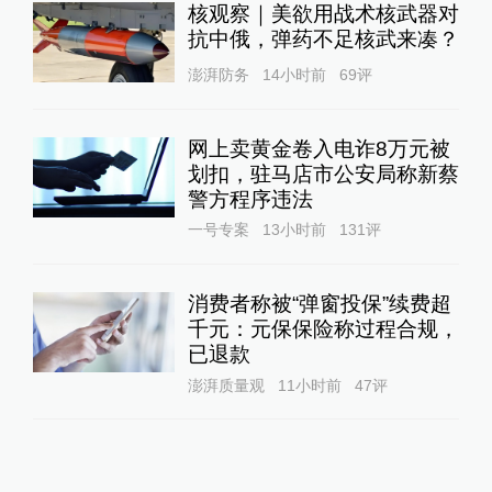
核观察｜美欲用战术核武器对
抗中俄，弹药不足核武来凑？
澎湃防务
14小时前
69
评
网上卖黄金卷入电诈8万元被
划扣，驻马店市公安局称新蔡
警方程序违法
一号专案
13小时前
131
评
消费者称被“弹窗投保”续费超
千元：元保保险称过程合规，
已退款
澎湃质量观
11小时前
47
评