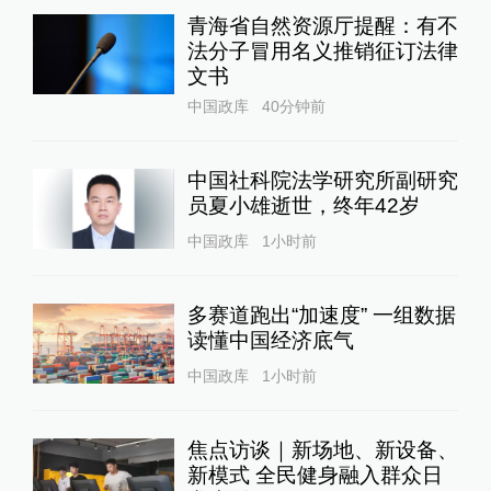
青海省自然资源厅提醒：有不
法分子冒用名义推销征订法律
文书
中国政库
40分钟前
中国社科院法学研究所副研究
员夏小雄逝世，终年42岁
中国政库
1小时前
多赛道跑出“加速度” 一组数据
读懂中国经济底气
中国政库
1小时前
焦点访谈｜新场地、新设备、
新模式 全民健身融入群众日