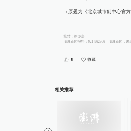
（原题为《北京城市副中心官方
校对：
徐亦嘉
澎湃新闻报料：021-962866
澎湃新闻，未
8
收藏
相关推荐