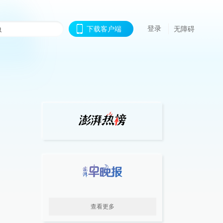
登录
下载客户端
无障碍
查看更多