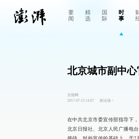
要
精
国
时
闻
选
际
事
北京城市副中心
京报网
2017-07-15 14:07
舆论场
>
在中共北京市委宣传部指导下，
北京日报社、北京人民广播电台
接待、对外宣传的基础上，于7