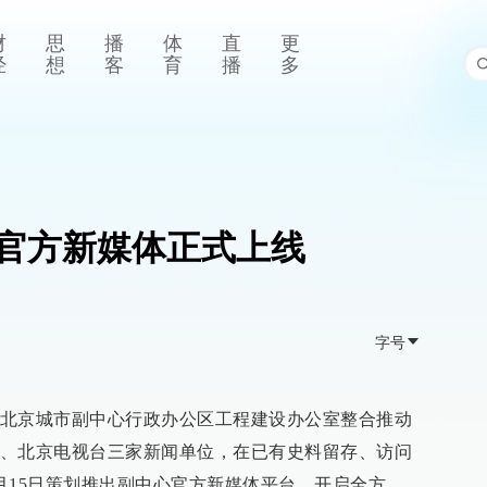
财
思
播
体
直
更
经
想
客
育
播
多
官方新媒体正式上线
字号
北京城市副中心行政办公区工程建设办公室整合推动
、北京电视台三家新闻单位，在已有史料留存、访问
月15日策划推出副中心官方新媒体平台，开启全方