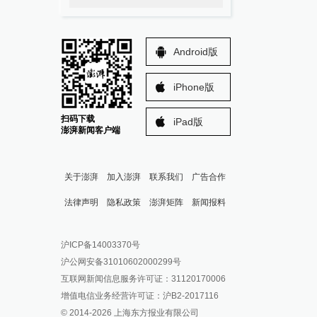
Android版
iPhone版
扫码下载
iPad版
澎湃新闻客户端
关于澎湃
加入澎湃
联系我们
广告合作
法律声明
隐私政策
澎湃矩阵
新闻报料
报料热线: 021-962866
澎湃新闻微博
沪ICP备14003370号
报料邮箱: news@thepaper.cn
澎湃新闻公众号
沪公网安备31010602000299号
澎湃新闻抖音号
互联网新闻信息服务许可证：31120170006
派生万物开放平台
增值电信业务经营许可证：沪B2-2017116
© 2014-
2026
上海东方报业有限公司
IP SHANGHAI