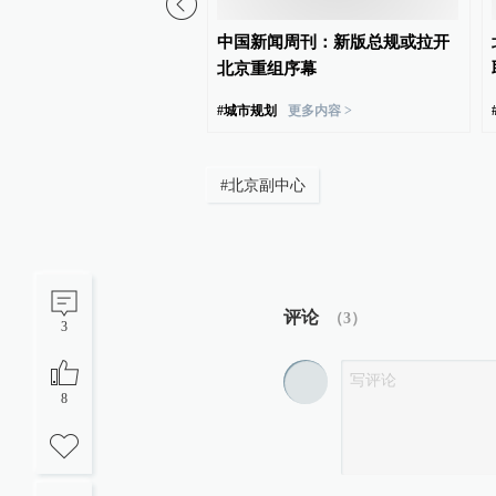
晚报｜早餐湃·建多少数据
中国新闻周刊：新版总规或拉开
够？
北京重组序幕
#
城市规划
更多内容 >
#
北京副中心
评论
（
3
）
3
8