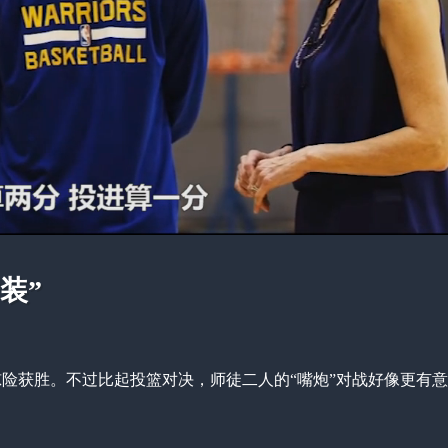
装”
惊险获胜。不过比起投篮对决，师徒二人的“嘴炮”对战好像更有