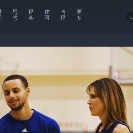
财
思
播
体
直
更
经
想
客
育
播
多