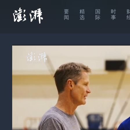
要
精
国
时
闻
选
际
事