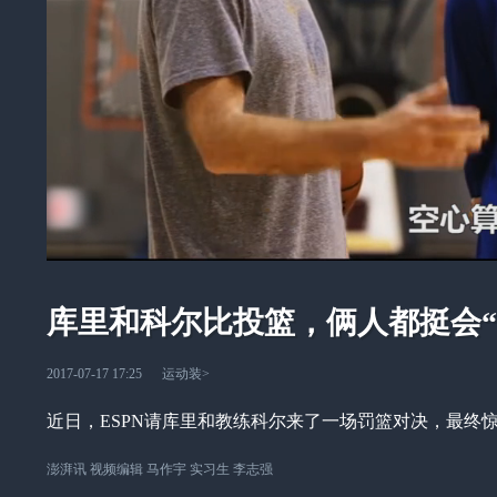
库里和科尔比投篮，俩人都挺会“
2017-07-17 17:25
运动装
>
近日，ESPN请库里和教练科尔来了一场罚篮对决，最终
澎湃讯 视频编辑 马作宇 实习生 李志强