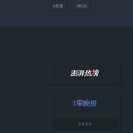
#
库里
#
科尔
01:29
侯英超助阵上海乒乓球嘉年华，
直言近距离接触国手很难得
01:00
体彩短片《人生支点》上线，看
体育公益力量如何为热爱添彩
查看更多