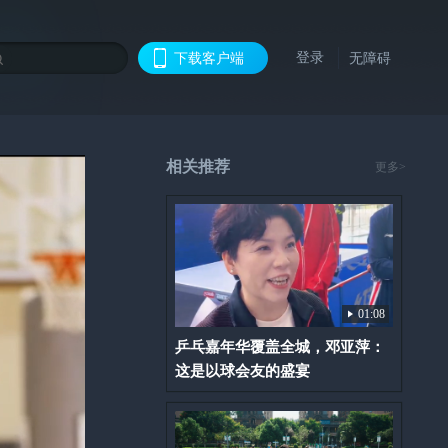
登录
下载客户端
无障碍
相关推荐
更多>
01:08
乒乓嘉年华覆盖全城，邓亚萍：
这是以球会友的盛宴