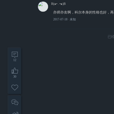
B(๑• . •๑)B
亦师亦友啊，科尔本身的性格也好，再
2017-07-18
∙ 未知
已
12
30