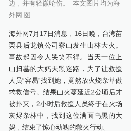
边，并有轻微呛伤。 本文图片均为海
外网 图
海外网7月17日消息，16日晚，台湾苗
栗县后龙镇公司寮山发生山林大火。
事故起因令人哭笑不得。当天一位上
山扫墓的大妈天黑迷路，为了让救援
人员“容易”找到她，竟然放火烧杂草做
求救信号。结果山火蔓延近2公顷后才
被扑灭，2小时后救援人员终于在火场
灰烬杂林中，找到这位满面乌黑的大
妈，结束了惊心动魄的救火行动。