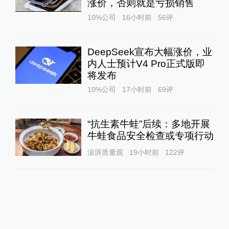
涨价，否则就是亏损销售
10%公司
16小时前
56
评
DeepSeek宣布大幅涨价，业
内人士预计V4 Pro正式版即
将发布
10%公司
17小时前
69
评
“抗生素牛蛙”后续：多地开展
牛蛙食品安全检查或专项行动
澎湃质量观
19小时前
122
评