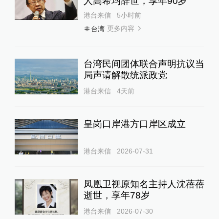
人高希均辞世，享年90岁
港台来信
5小时前
更多内容
台湾
台湾民间团体联合声明抗议当
局声请解散统派政党
港台来信
4天前
皇岗口岸港方口岸区成立
港台来信
2026-07-31
凤凰卫视原知名主持人沈蓓蓓
逝世，享年78岁
港台来信
2026-07-30