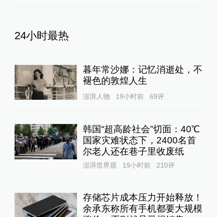
24小时最热
暮年常沙娜：记忆消逝处，不
褪色的敦煌人生
澎湃人物
19小时前
69
评
韩国“超高龄社会”切面：40℃
国家灾难状态下，2400名首
尔老人还在巷子里收废纸
澎湃世界观
19小时前
210
评
存储芯片成本压力开始释放！
余承东称所有手机都要大规模