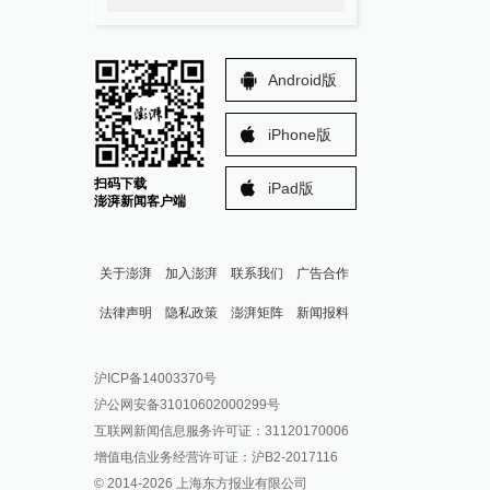
Android版
iPhone版
扫码下载
iPad版
澎湃新闻客户端
关于澎湃
加入澎湃
联系我们
广告合作
法律声明
隐私政策
澎湃矩阵
新闻报料
报料热线: 021-962866
澎湃新闻微博
沪ICP备14003370号
报料邮箱: news@thepaper.cn
澎湃新闻公众号
沪公网安备31010602000299号
澎湃新闻抖音号
互联网新闻信息服务许可证：31120170006
派生万物开放平台
增值电信业务经营许可证：沪B2-2017116
© 2014-
2026
上海东方报业有限公司
IP SHANGHAI