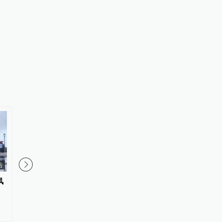
告
风
上海首个区级无人机医疗样本转
“这就是上海的温度”，
运体系启动，将提升基层医疗服
鼠掉在滚烫的路面上，
务便利性
接力救助