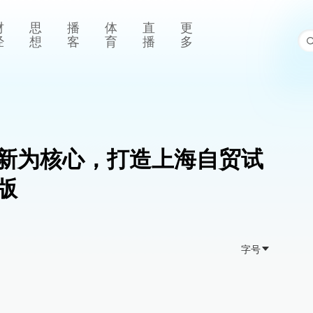
财
思
播
体
直
更
经
想
客
育
播
多
新为核心，打造上海自贸试
版
字号