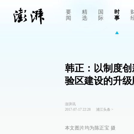
要
精
国
时
闻
选
际
事
韩正：以制度创
验区建设的升级
澎湃讯
2017-07-17 22:28
浦江头条
>
本文图片均为陈正宝 摄