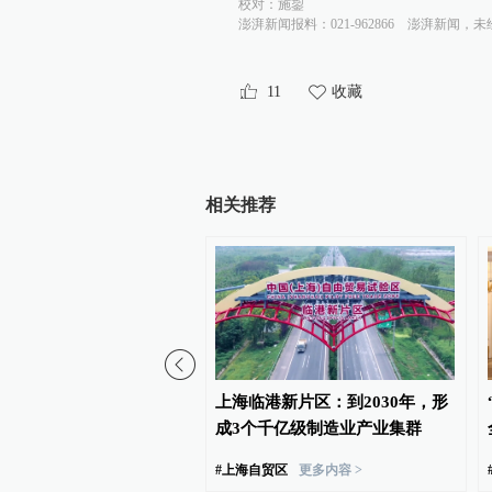
校对：
施鋆
澎湃新闻报料：021-962866
澎湃新闻，未
11
收藏
相关推荐
00:27
是上海的温度”，3只小松
上海临港新片区：到2030年，形
滚烫的路面上，上海市民
成3个千亿级制造业产业集群
助
#
上海自贸区
更多内容 >