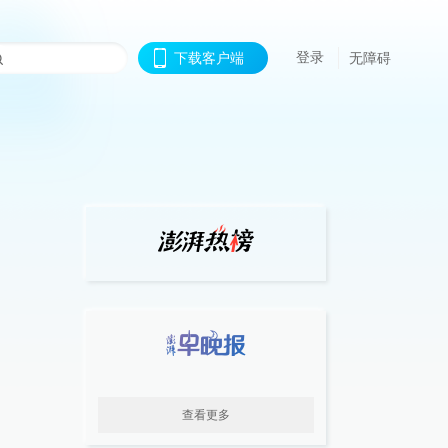
登录
下载客户端
无障碍
查看更多