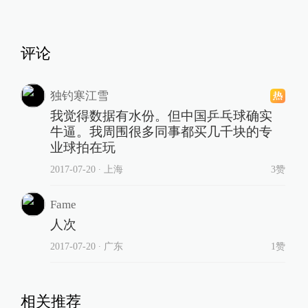
评论
独钓寒江雪
我觉得数据有水份。但中国乒乓球确实
牛逼。我周围很多同事都买几千块的专
业球拍在玩
2017-07-20
∙ 上海
3赞
Fame
人次
2017-07-20
∙ 广东
1赞
相关推荐