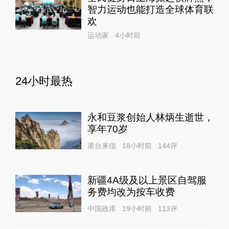
智力运动也能打造全球体育联
欢
运动家
4小时前
24小时最热
永和豆浆创始人林炳生逝世，
享年70岁
港台来信
18小时前
144
评
新疆4A级及以上景区自驾服
务费均改为按车收费
中国政库
19小时前
113
评