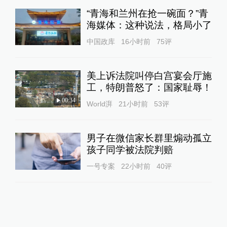
“青海和兰州在抢一碗面？”青
海媒体：这种说法，格局小了
中国政库
16小时前
75
评
美上诉法院叫停白宫宴会厅施
工，特朗普怒了：国家耻辱！
00:34
World湃
21小时前
53
评
男子在微信家长群里煽动孤立
孩子同学被法院判赔
一号专案
22小时前
40
评