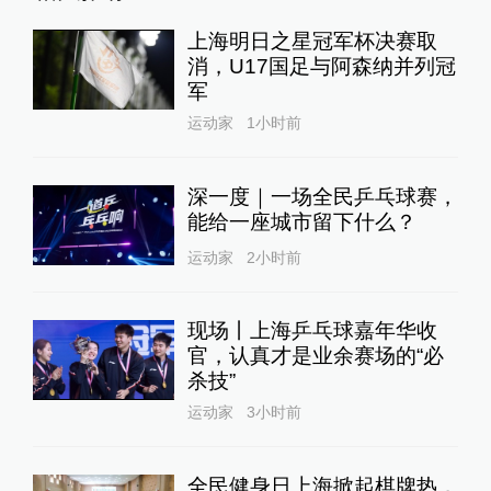
上海明日之星冠军杯决赛取
消，U17国足与阿森纳并列冠
军
运动家
1小时前
深一度｜一场全民乒乓球赛，
能给一座城市留下什么？
运动家
2小时前
现场丨上海乒乓球嘉年华收
官，认真才是业余赛场的“必
杀技”
运动家
3小时前
全民健身日上海掀起棋牌热，