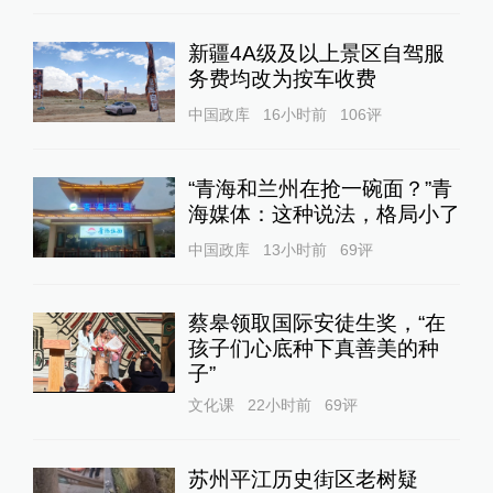
新疆4A级及以上景区自驾服
务费均改为按车收费
中国政库
16小时前
106
评
“青海和兰州在抢一碗面？”青
海媒体：这种说法，格局小了
中国政库
13小时前
69
评
蔡皋领取国际安徒生奖，“在
孩子们心底种下真善美的种
子”
文化课
22小时前
69
评
苏州平江历史街区老树疑