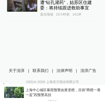
遭“钻孔灌药”，姑苏区住建
委：将持续跟进救助事宜
直击现场
22小时前
141
评
关于澎湃
|
联系我们
|
法律声明
|
澎湃广告
©2014~
2026
上海东方报业有限公司
沪ICP证：沪B2-20170116 | 沪ICP备14003370号
上海中心城区暴雨预警由黄变橙，目前“两橙一黄
互联网新闻信息服务许可证：31120170006
P
一蓝”四预警高挂
沪公网安备 31010602000299号