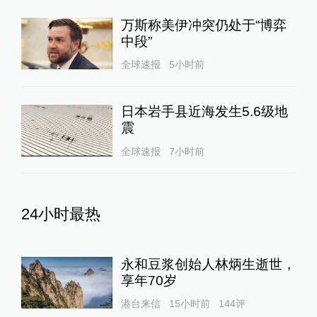
万斯称美伊冲突仍处于“博弈
中段”
全球速报
5小时前
日本岩手县近海发生5.6级地
震
全球速报
7小时前
24小时最热
永和豆浆创始人林炳生逝世，
享年70岁
港台来信
15小时前
144
评