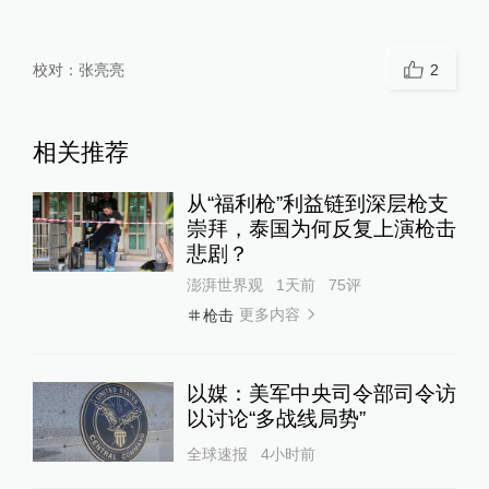
校对：
张亮亮
2
相关推荐
从“福利枪”利益链到深层枪支
崇拜，泰国为何反复上演枪击
悲剧？
澎湃世界观
1天前
75
评
更多内容
枪击
以媒：美军中央司令部司令访
以讨论“多战线局势”
全球速报
4小时前