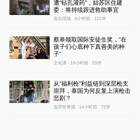
遭“钻孔灌药”，姑苏区住建
委：将持续跟进救助事宜
直击现场
9小时前
122
评
蔡皋领取国际安徒生奖，“在
孩子们心底种下真善美的种
子”
文化课
10小时前
59
评
从“福利枪”利益链到深层枪支
崇拜，泰国为何反复上演枪击
悲剧？
澎湃世界观
14小时前
72
评