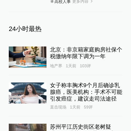
更多内容
高校人事
24小时最热
北京：非京籍家庭购房社保个
税缴纳年限下调为一年
地产界
1天前
103
评
女子称丰胸术9个月后确诊乳
腺癌，医美机构：手术不可能
引发癌症，建议走司法途径
直击现场
1天前
59
评
苏州平江历史街区老树疑