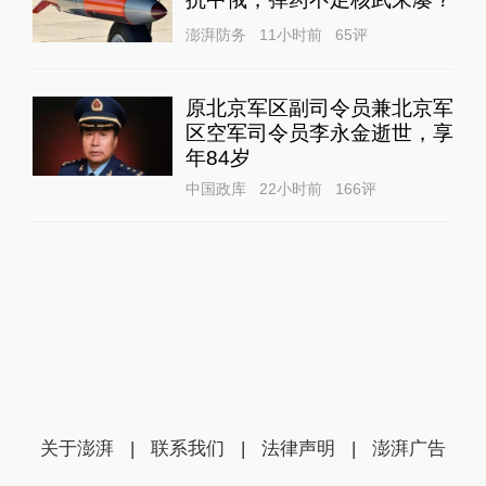
澎湃防务
11小时前
65
评
原北京军区副司令员兼北京军
区空军司令员李永金逝世，享
年84岁
中国政库
22小时前
166
评
关于澎湃
|
联系我们
|
法律声明
|
澎湃广告