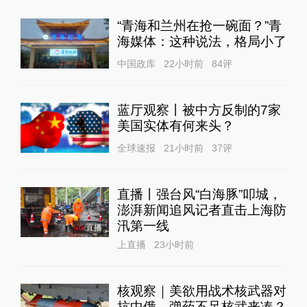
“青海和兰州在抢一碗面？”青
海媒体：这种说法，格局小了
中国政库
22小时前
84
评
蓝厅观察丨被中方反制的7家
美国实体有何来头？
全球速报
21小时前
37
评
直播丨强台风“白海豚”叩城，
澎湃新闻追风记者直击上海防
汛第一线
直播
上直播
23小时前
核观察｜美欲用战术核武器对
抗中俄，弹药不足核武来凑？