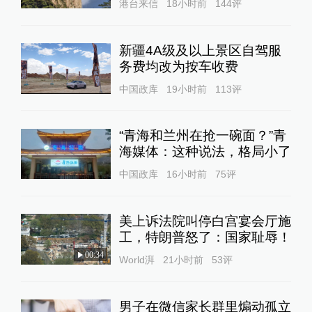
港台来信
18小时前
144
评
新疆4A级及以上景区自驾服
务费均改为按车收费
中国政库
19小时前
113
评
“青海和兰州在抢一碗面？”青
海媒体：这种说法，格局小了
中国政库
16小时前
75
评
美上诉法院叫停白宫宴会厅施
工，特朗普怒了：国家耻辱！
00:34
World湃
21小时前
53
评
男子在微信家长群里煽动孤立