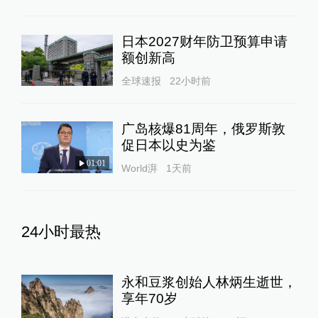
日本2027财年防卫预算申请
额创新高
全球速报
22小时前
广岛核爆81周年，俄罗斯敦
促日本以史为鉴
01:01
World湃
1天前
24小时最热
永和豆浆创始人林炳生逝世，
享年70岁