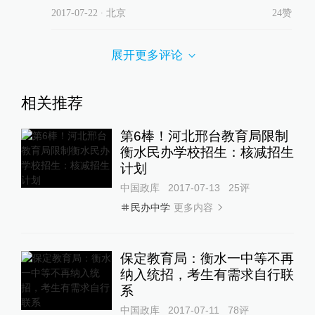
2017-07-22
∙ 北京
24赞
展开更多评论
相关推荐
第6棒！河北邢台教育局限制
衡水民办学校招生：核减招生
计划
中国政库
2017-07-13
25
评
更多内容
民办中学
保定教育局：衡水一中等不再
纳入统招，考生有需求自行联
系
中国政库
2017-07-11
78
评