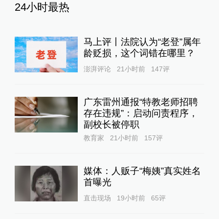
24小时最热
马上评丨法院认为“老登”属年
龄贬损，这个词错在哪里？
澎湃评论
21小时前
147
评
广东雷州通报“特教老师招聘
存在违规”：启动问责程序，
副校长被停职
教育家
21小时前
157
评
媒体：人贩子“梅姨”真实姓名
首曝光
直击现场
19小时前
65
评