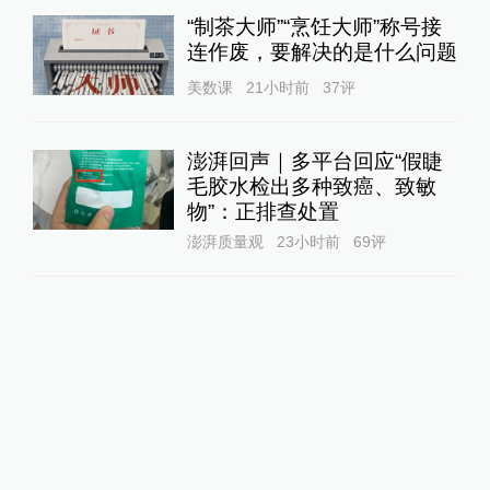
“制茶大师”“烹饪大师”称号接
连作废，要解决的是什么问题
美数课
21小时前
37
评
澎湃回声｜多平台回应“假睫
毛胶水检出多种致癌、致敏
物”：正排查处置
澎湃质量观
23小时前
69
评